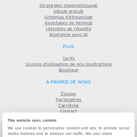
Stratégies d'apprentissage
eBook gratuit
Schémas d'étiquetage
Avantages de Kenhub
Histoires de réussite
Anatomie avec IA
PLUS
Tarifs
Licence d'utilisation de nos illustrations
Boutique
À PROPOS DE NOUS
Équipe
Partenaires
Carrières
Contact
Mentions légales
This website uses cookies
Conditions
We use cookies to personalise content and ads, to provide social
Politique de confidentialité
media features and to analyse our traffic. We also share
KENHUB EN...