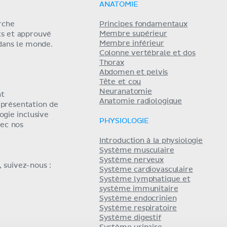
ANATOMIE
erche
Principes fondamentaux
Membre supérieur
ts et approuvé
Membre inférieur
 dans le monde.
Colonne vertébrale et dos
Thorax
Abdomen et pelvis
Tête et cou
Neuranatomie
nt
Anatomie radiologique
eprésentation de
ogie inclusive
PHYSIOLOGIE
ec nos
Introduction à la physiologie
Système musculaire
Système nerveux
 suivez-nous :
Système cardiovasculaire
Système lymphatique et
système immunitaire
Système endocrinien
Système respiratoire
Système digestif