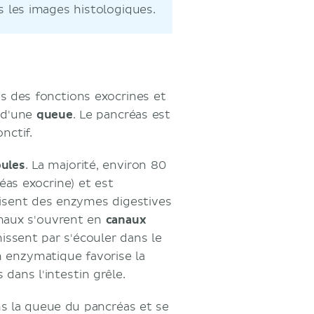
ns les images histologiques.
is des fonctions exocrines et
 d'une
queue
. Le pancréas est
nctif.
bules
. La majorité, environ 80
as exocrine) et est
uisent des enzymes digestives
anaux s'ouvrent en
canaux
nissent par s'écouler dans le
 enzymatique favorise la
 dans l'intestin grêle.
s la queue du pancréas et se