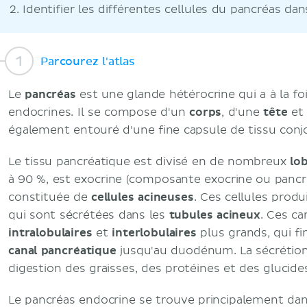
Identifier les différentes cellules du pancréas da
Parcourez l'atlas
Le
pancréas
est une glande hétérocrine qui a à la fo
endocrines. Il se compose d'un
corps
, d'une
tête
et
également entouré d'une fine capsule de tissu conjo
Le tissu pancréatique est divisé en de nombreux
lo
à 90 %, est exocrine (composante exocrine ou pancré
constituée de
cellules acineuses
. Ces cellules prod
qui sont sécrétées dans les
tubules acineux
. Ces c
intralobulaires
et
interlobulaires
plus grands, qui fi
canal pancréatique
jusqu'au duodénum. La sécrétion
digestion des graisses, des protéines et des glucides
Le pancréas endocrine se trouve principalement dan