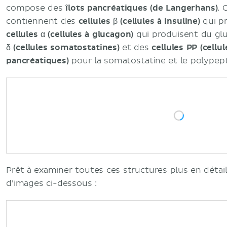
compose des
îlots pancréatiques (de Langerhans)
. 
contiennent des
cellules β (cellules à insuline)
qui pr
cellules α (cellules à glucagon)
qui produisent du glu
δ (cellules somatostatines)
et des
cellules PP (cellu
pancréatiques)
pour la somatostatine et le polypept
​​Prêt à examiner toutes ces structures plus en détai
d'images ci-dessous :