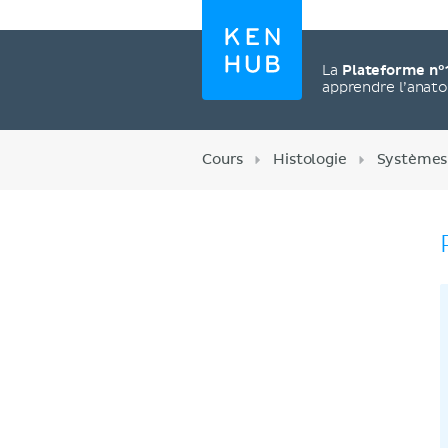
La
Plateforme n°
apprendre l’anat
Cours
Histologie
Systèmes
Créez un compte
maintenant