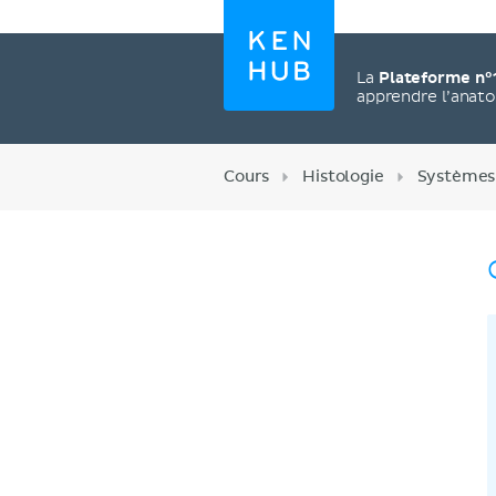
La
Plateforme n°
apprendre l’anat
Cours
Histologie
Systèmes
Créez un compte
maintenant