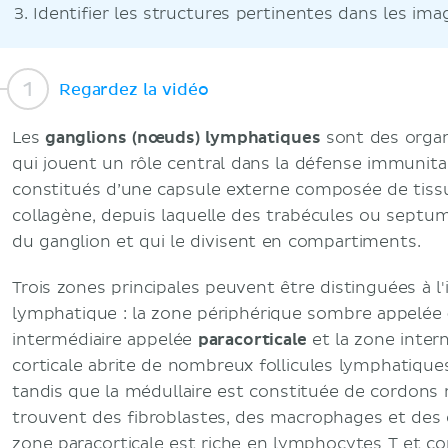
Identifier les structures pertinentes dans les ima
Regardez la vidéo
Les
ganglions (nœuds) lymphatiques
sont des orga
qui jouent un rôle central dans la défense immunitai
constitués d’une capsule externe composée de tissu
collagène, depuis laquelle des trabécules ou septu
du ganglion et qui le divisent en compartiments.
Trois zones principales peuvent être distinguées à l'
lymphatique : la zone périphérique sombre appelée
intermédiaire appelée
paracorticale
et la zone inter
corticale abrite de nombreux follicules lymphatiqu
tandis que la médullaire est constituée de cordons 
trouvent des fibroblastes, des macrophages et des c
zone paracorticale est riche en lymphocytes T et co