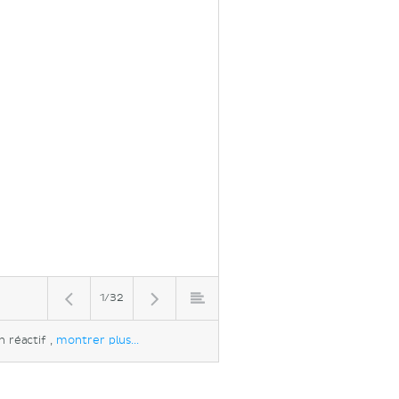
1/32
 réactif ,
montrer plus...