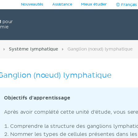
Nouveautés
Assistance
Mieux étudier
Français
1
pour
omie
Système lymphatique
Ganglion (nœud) lymphatique
Ganglion (nœud) lymphatique
Objectifs d'apprentissage
Après avoir complété cette unité d’étude, vous ser
Comprendre la structure des ganglions lymphati
Nommer les types de cellules présentes dans les