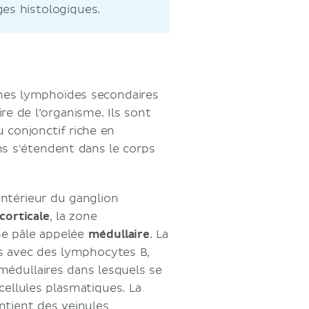
ges histologiques.
nes lymphoïdes secondaires
re de l’organisme. Ils sont
 conjonctif riche en
ms s'étendent dans le corps
intérieur du ganglion
corticale
, la zone
ne pâle appelée
médullaire
. La
es avec des lymphocytes B,
médullaires dans lesquels se
ellules plasmatiques. La
ntient des veinules