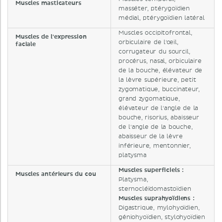
Muscles masticateurs
masséter, ptérygoïdien
médial, ptérygoïdien latéral
Muscles occipitofrontal,
Muscles de l'expression
orbiculaire de l'œil,
faciale
corrugateur du sourcil,
procérus, nasal, orbiculaire
de la bouche, élévateur de
la lèvre supérieure, petit
zygomatique, buccinateur,
grand zygomatique,
élévateur de l'angle de la
bouche, risorius, abaisseur
de l'angle de la bouche,
abaisseur de la lèvre
inférieure, mentonnier,
platysma
Muscles superficiels :
Muscles antérieurs du cou
Platysma,
sternocléïdomastoïdien
Muscles suprahyoïdiens :
Digastrique, mylohyoïdien,
géniohyoïdien, stylohyoïdien