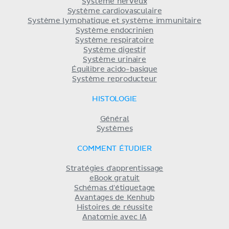
Système nerveux
Système cardiovasculaire
Système lymphatique et système immunitaire
Système endocrinien
Système respiratoire
Système digestif
Système urinaire
Équilibre acido-basique
Système reproducteur
HISTOLOGIE
Général
Systèmes
COMMENT ÉTUDIER
Stratégies d'apprentissage
eBook gratuit
Schémas d'étiquetage
Avantages de Kenhub
Histoires de réussite
Anatomie avec IA