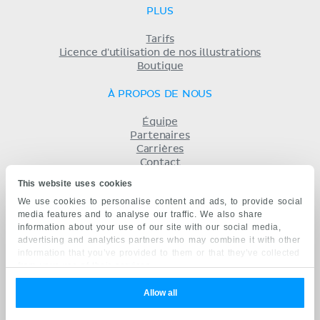
PLUS
Tarifs
Licence d'utilisation de nos illustrations
Boutique
À PROPOS DE NOUS
Équipe
Partenaires
Carrières
Contact
Mentions légales
This website uses cookies
Conditions
We use cookies to personalise content and ads, to provide social
Politique de confidentialité
media features and to analyse our traffic. We also share
KENHUB EN...
information about your use of our site with our social media,
advertising and analytics partners who may combine it with other
English
information that you’ve provided to them or that they’ve collected
Deutsch
from your use of their services.
Español
Português
Allow all
русский
中文