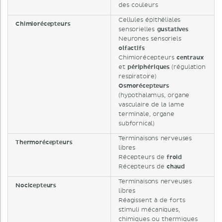
des couleurs
Cellules épithéliales
Chimiorécepteurs
sensorielles
gustatives
Neurones sensoriels
olfactifs
Chimiorécepteurs
centraux
et
périphériques
(régulation
respiratoire)
Osmorécepteurs
(hypothalamus, organe
vasculaire de la lame
terminale, organe
subfornical)
Terminaisons nerveuses
Thermorécepteurs
libres
Récepteurs de
froid
Récepteurs de
chaud
Terminaisons nerveuses
Nocicepteurs
libres
Réagissent à de forts
stimuli mécaniques,
chimiques ou thermiques