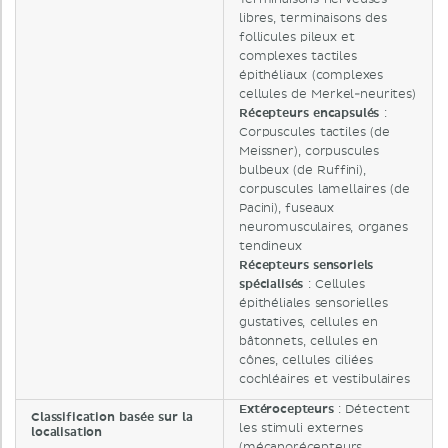
libres, terminaisons des
follicules pileux et
complexes tactiles
épithéliaux (complexes
cellules de Merkel-neurites)
Récepteurs encapsulés
:
Corpuscules tactiles (de
Meissner), corpuscules
bulbeux (de Ruffini),
corpuscules lamellaires (de
Pacini), fuseaux
neuromusculaires, organes
tendineux
Récepteurs sensoriels
spécialisés
: Cellules
épithéliales sensorielles
gustatives, cellules en
bâtonnets, cellules en
cônes, cellules ciliées
cochléaires et vestibulaires
Extérocepteurs
: Détectent
Classification basée sur la
les stimuli externes
localisation
(mécanorécepteurs