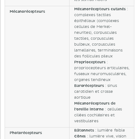
Mécanorécepteurs cutanés
:
Mécanorécepteurs
complexes tactiles
épithéliaux (complexes
cellules de Merkel-
neurites), corpuscules
tactiles, corpuscules
bulbeux, corpuscules
lamellaires, terminaisons
des follicules pileux
Propriocepteurs
:
propriocepteurs articulaires,
fuseaux neuromusculaires,
organes tendineux
Barorécepteurs
: sinus
carotidien et crosse
aortique
Mécanorécepteurs de
l’oreille interne
: cellules
ciliées cochléaires et
vestibulaires
Bâtonnets
: lumière faible
Photorécepteurs
Cônes
: lumière vive, vision