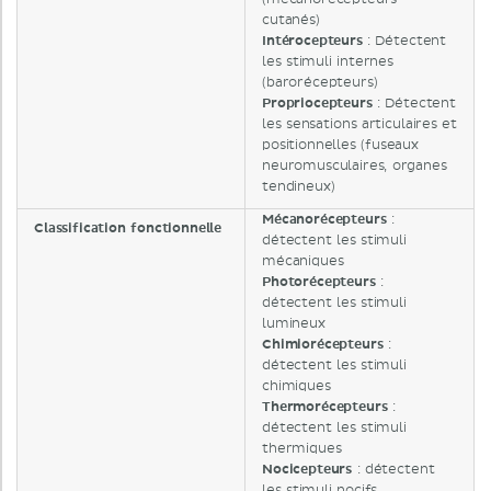
cutanés)
Intérocepteurs
: Détectent
les stimuli internes
(barorécepteurs)
Propriocepteurs
: Détectent
les sensations articulaires et
positionnelles (fuseaux
neuromusculaires, organes
tendineux)
Mécanorécepteurs
:
Classification fonctionnelle
détectent les stimuli
mécaniques
Photorécepteurs
:
détectent les stimuli
lumineux
Chimiorécepteurs
:
détectent les stimuli
chimiques
Thermorécepteurs
:
détectent les stimuli
thermiques
Nocicepteurs
: détectent
les stimuli nocifs