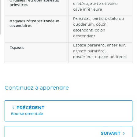
Organes rétropéritonéaux
uretère, aorte et veine
primaires
cave inférieure
Pancréas, partie distale du
Organes rétropéritonéaux
duodénum, côlon
secondaires
ascendant, côlon
descendant
Espace pararénal antérieur,
Espaces
espace pararénal
postérieur, espace périrenal
Continuez à apprendre
PRÉCÉDENT
Bourse omentale
SUIVANT