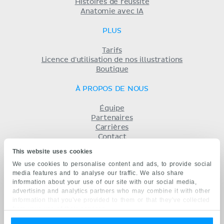
Histoires de réussite
Anatomie avec IA
PLUS
Tarifs
Licence d'utilisation de nos illustrations
Boutique
À PROPOS DE NOUS
Équipe
Partenaires
Carrières
Contact
Mentions légales
This website uses cookies
Conditions
We use cookies to personalise content and ads, to provide social
Politique de confidentialité
media features and to analyse our traffic. We also share
KENHUB EN...
information about your use of our site with our social media,
advertising and analytics partners who may combine it with other
English
information that you’ve provided to them or that they’ve collected
Deutsch
from your use of their services.
Español
Português