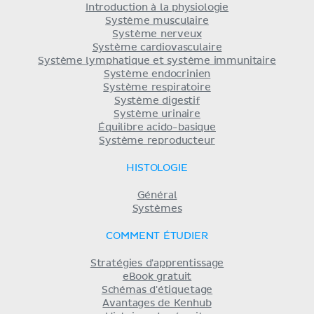
Introduction à la physiologie
Système musculaire
Système nerveux
Système cardiovasculaire
Système lymphatique et système immunitaire
Système endocrinien
Système respiratoire
Système digestif
Système urinaire
Équilibre acido-basique
Système reproducteur
HISTOLOGIE
Général
Systèmes
COMMENT ÉTUDIER
Stratégies d'apprentissage
eBook gratuit
Schémas d'étiquetage
Avantages de Kenhub