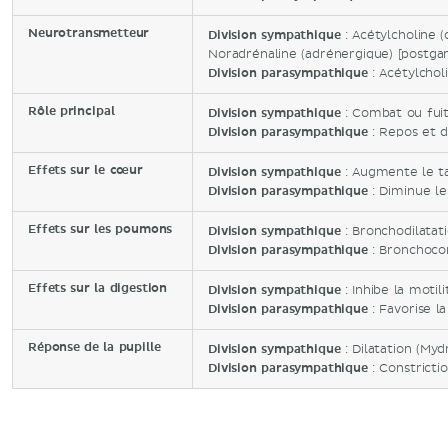
Neurotransmetteur
Division sympathique
: Acétylcholine (
Noradrénaline (adrénergique) [postgan
Division parasympathique
: Acétylchol
Rôle principal
Division sympathique
: Combat ou fui
Division parasympathique
: Repos et d
Effets sur le cœur
Division sympathique
: Augmente le t
Division parasympathique
: Diminue le
Effets sur les poumons
Division sympathique
: Bronchodilatat
Division parasympathique
: Bronchocon
Effets sur la digestion
Division sympathique
: Inhibe la motili
Division parasympathique
: Favorise la
Réponse de la pupille
Division sympathique
: Dilatation (Myd
Division parasympathique
: Constrictio