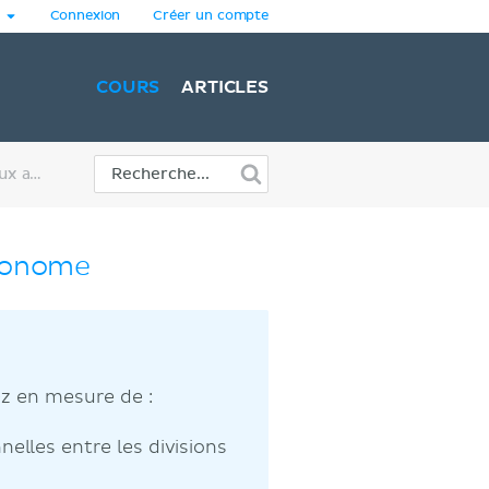
Connexion
Créer un compte
COURS
ARTICLES
Physiologie du système nerveux autonome
utonome
ez en mesure de :
nelles entre les divisions