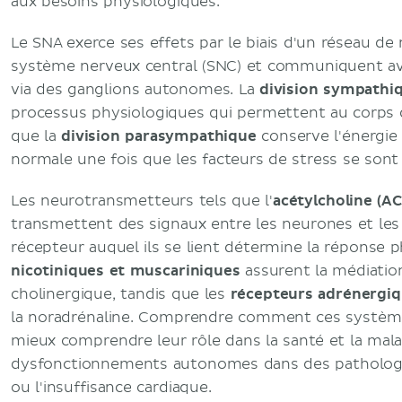
aux besoins physiologiques.
Le SNA exerce ses effets par le biais d'un réseau d
système nerveux central (SNC) et communiquent av
via des ganglions autonomes. La
division sympathi
processus physiologiques qui permettent au corps d
que la
division parasympathique
conserve l'énergie 
normale une fois que les facteurs de stress se sont
Les neurotransmetteurs tels que l'
acétylcholine (AC
transmettent des signaux entre les neurones et les 
récepteur auquel ils se lient détermine la réponse 
nicotiniques et muscariniques
assurent la médiatio
cholinergique, tandis que les
récepteurs adrénergi
la noradrénaline. Comprendre comment ces système
mieux comprendre leur rôle dans la santé et la mal
dysfonctionnements autonomes dans des pathologie
ou l'insuffisance cardiaque.