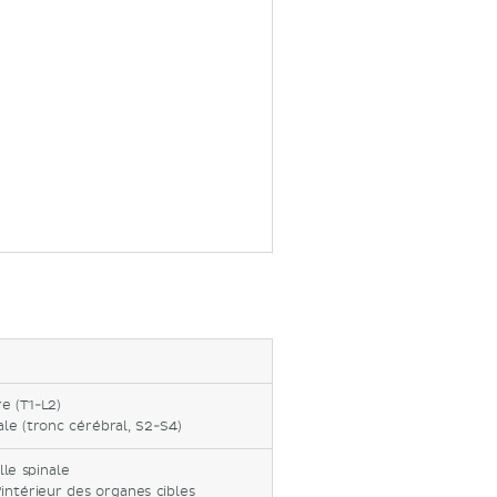
e (T1-L2)
ale (tronc cérébral, S2-S4)
le spinale
'intérieur des organes cibles