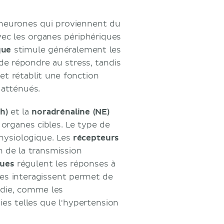
e neurones qui proviennent du
ec les organes périphériques
que
stimule généralement les
e répondre au stress, tandis
et rétablit une fonction
 atténués.
h)
et la
noradrénaline (NE)
organes cibles. Le type de
physiologique. Les
récepteurs
n de la transmission
ques
régulent les réponses à
s interagissent permet de
adie, comme les
s telles que l'hypertension