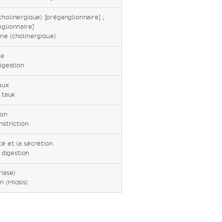
cholinergique) [préganglionnaire] ;
glionnaire]
ine (cholinergique)
te
igestion
aux
 taux
ion
striction
té et la sécrétion
 digestion
riase)
n (Miosis)