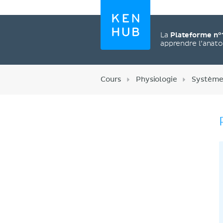
La
Plateforme n°
apprendre l’anat
Cours
Physiologie
Système
Créez un compte
maintenant