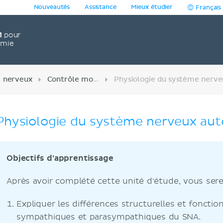
Nouveautés
Assistance
Mieux étudier
Français
1
pour
omie
 nerveux
Contrôle moteur
Physiologie du système nerveux a
Objectifs d'apprentissage
Après avoir complété cette unité d'étude, vous ser
Expliquer les différences structurelles et fonction
sympathiques et parasympathiques du SNA.