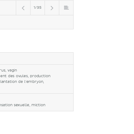
1/35
rus, vagin
nt des ovules, production
lantation de l'embryon,
sation sexuelle, miction