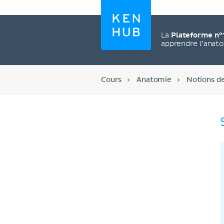
La
Plateforme n°
apprendre l’anat
Cours
Anatomie
Notions d
Créez un compte
maintenant