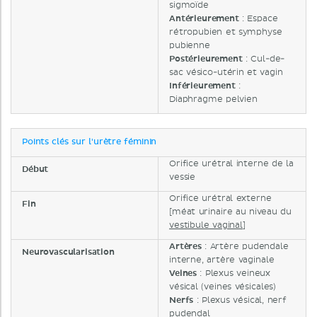
sigmoïde
Antérieurement
: Espace
rétropubien et symphyse
pubienne
Postérieurement
: Cul-de-
sac vésico-utérin et vagin
Inférieurement
:
Diaphragme pelvien
Points clés sur l'urètre féminin
Orifice urétral interne de la
Début
vessie
Orifice urétral externe
Fin
[méat urinaire au niveau du
vestibule vaginal
]
Artères
: Artère pudendale
Neurovascularisation
interne, artère vaginale
Veines
: Plexus veineux
vésical (veines vésicales)
Nerfs
: Plexus vésical, nerf
pudendal