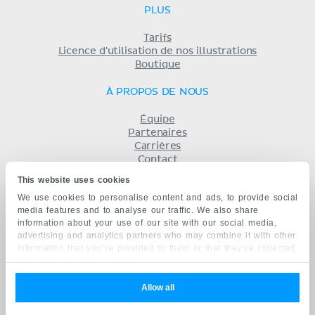
PLUS
Tarifs
Licence d'utilisation de nos illustrations
Boutique
À PROPOS DE NOUS
Équipe
Partenaires
Carrières
Contact
Mentions légales
This website uses cookies
Conditions
We use cookies to personalise content and ads, to provide social
Politique de confidentialité
media features and to analyse our traffic. We also share
KENHUB EN...
information about your use of our site with our social media,
advertising and analytics partners who may combine it with other
English
information that you’ve provided to them or that they’ve collected
Deutsch
from your use of their services.
Español
Português
Allow all
русский
中文