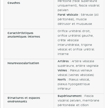
Péritoine (face supérieure
Couches
uniquement), fascia viscéral
pelvien
Paroi vésicale
: Séreuse (pli
péritonéal), muscle
détrusor et muqueuse
Orifice urétéral droit,
Caractértistiques
orifice urétéral gauche,
anatomiques internes
crête vésicale
interurétérale, trigone
vésical et orifice urétral
interne
Artères
: Artère vésicale
Neurovascularisation
supérieure, artère vaginale
Veines
: Plexus veineux
vésical (veines vésicales)
Nerfs
: Plexus vésical,
plexus hypogastrique
inférieur
Supérieurement
: Fascia
Structures et espaces
viscéral pelvien, membrane
environnants
péritonéale et côlon