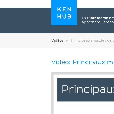
La
Plateforme n°
apprendre l’anat
Vidéos
Principaux muscles de l
Vidéo: Principaux m