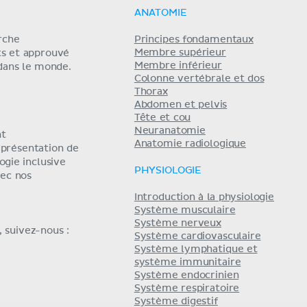
ANATOMIE
erche
Principes fondamentaux
Membre supérieur
ts et approuvé
Membre inférieur
 dans le monde.
Colonne vertébrale et dos
Thorax
Abdomen et pelvis
Tête et cou
Neuranatomie
nt
Anatomie radiologique
eprésentation de
ogie inclusive
PHYSIOLOGIE
ec nos
Introduction à la physiologie
Système musculaire
Système nerveux
 suivez-nous :
Système cardiovasculaire
Système lymphatique et
système immunitaire
Système endocrinien
Système respiratoire
Système digestif