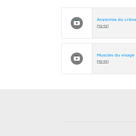
Anatomie du crân
[12:12]
Muscles du visage
[15:15]