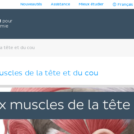
Nouveautés
Assistance
Mieux étudier
Français
1
pour
omie
a tête et du cou
uscles de la tête et du cou