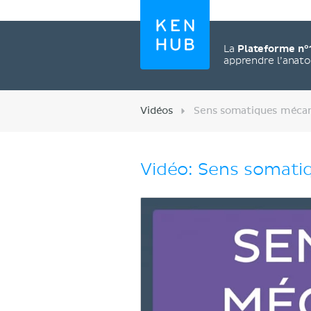
La
Plateforme n°
apprendre l’anat
Vidéos
Sens somatiques mécan
Vidéo: Sens somati