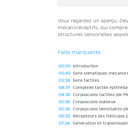
Vous regardez un aperçu. D
mécanoréceptifs, qui compren
structures sensorielles appe
Faits marquants
00:00
Introduction
00:43
Sens somatiques mécanoré
02:28
Sens tactiles
04:01
Complexe tactile épithélia
04:30
Corpuscules tactiles (de M
05:26
Corpuscules bulbeux
05:56
Corpuscules lamellaires (de
06:52
Récepteurs des follicules p
07:24
Génération et transmission