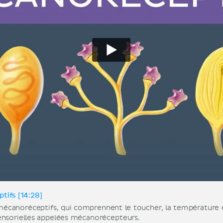
tifs [14:28]
écanoréceptifs, qui comprennent le toucher, la température et
ensorielles appelées mécanorécepteurs.