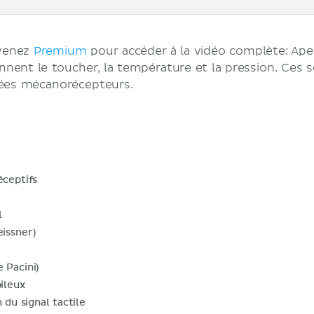
evenez
Premium
pour accéder à la vidéo complète: Ap
nent le toucher, la température et la pression. Ces 
lées mécanorécepteurs.
ceptifs
l
eissner)
 Pacini)
ileux
 du signal tactile