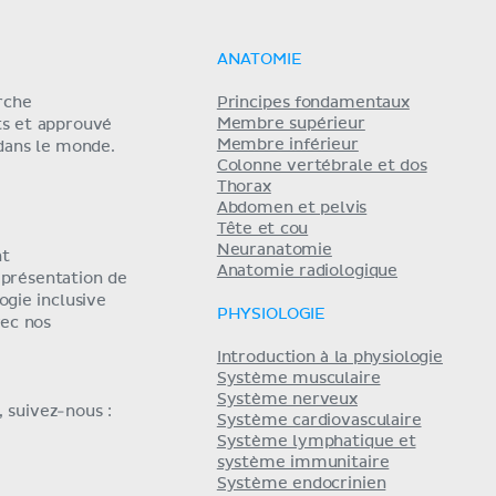
ANATOMIE
erche
Principes fondamentaux
Membre supérieur
ts et approuvé
Membre inférieur
 dans le monde.
Colonne vertébrale et dos
Thorax
Abdomen et pelvis
Tête et cou
Neuranatomie
nt
Anatomie radiologique
eprésentation de
ogie inclusive
PHYSIOLOGIE
ec nos
Introduction à la physiologie
Système musculaire
Système nerveux
 suivez-nous :
Système cardiovasculaire
Système lymphatique et
système immunitaire
Système endocrinien