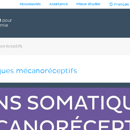
Nouveautés
Assistance
Mieux étudier
Français
1
pour
omie
oréceptifs
ques mécanoréceptifs