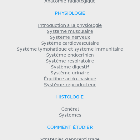
Anatomie radiologique
PHYSIOLOGIE
Introduction à la physiologie
Système musculaire
Système nerveux
Système cardiovasculaire
Système lymphatique et système immunitaire
Système endocrinien
Système respiratoire
Système digestif
Système urinaire
Équilibre acido-basique
Système reproducteur
HISTOLOGIE
Général
Systèmes
COMMENT ÉTUDIER
Stratégies d'apprentissage