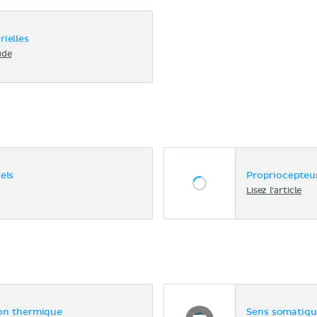
ielles
ude
els
Propriocepteu
Lisez l'article
ion thermique
Sens somatiqu