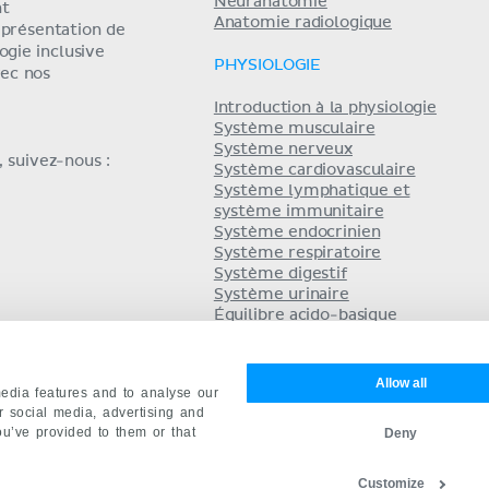
Neuranatomie
nt
Anatomie radiologique
eprésentation de
ogie inclusive
PHYSIOLOGIE
ec nos
Introduction à la physiologie
Système musculaire
Système nerveux
 suivez-nous :
Système cardiovasculaire
Système lymphatique et
système immunitaire
Système endocrinien
Système respiratoire
Système digestif
Système urinaire
Équilibre acido-basique
Système reproducteur
Allow all
edia features and to analyse our
ur social media, advertising and
ou’ve provided to them or that
Deny
ct
Mentions légales
Conditions
English
De
Customize