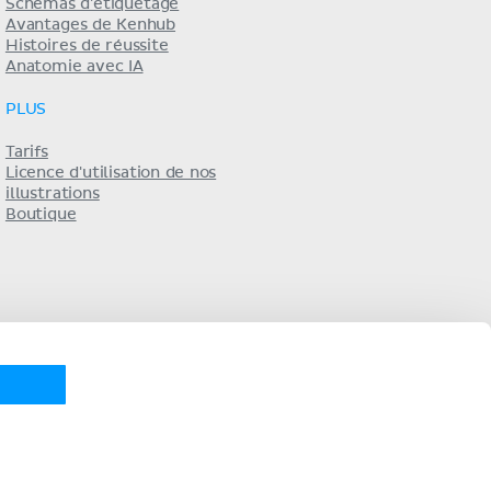
Schémas d'étiquetage
Avantages de Kenhub
Histoires de réussite
Anatomie avec IA
PLUS
Tarifs
Licence d'utilisation de nos
illustrations
Boutique
KENHUB EN...
utsch
Español
Português
русский
中文