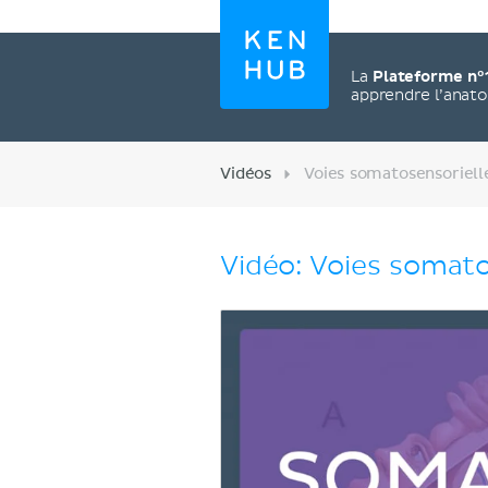
La
Plateforme n°
apprendre l’anat
Vidéos
Voies somatosensoriell
Vidéo: Voies somato