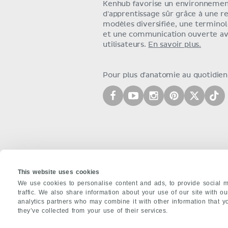
Kenhub favorise un environneme
d'apprentissage sûr grâce à une r
modèles diversifiée, une terminol
et une communication ouverte av
utilisateurs.
En savoir plus.
Pour plus d'anatomie au quotidien,
This website uses cookies
We use cookies to personalise content and ads, to provide social m
traffic. We also share information about your use of our site with o
À PROPOS DE NOUS
analytics partners who may combine it with other information that y
they’ve collected from your use of their services.
Équipe
Partenaires
Carrières
Conta
Politique de confidentialité