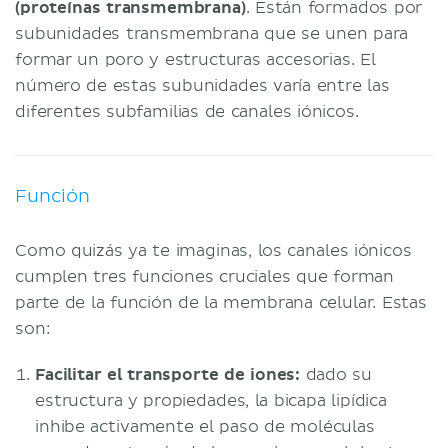
Canales iónicos activados por
(proteínas transmembrana)
. Están formados por
fosforilación
subunidades transmembrana que se unen para
Canales iónicos activados por
formar un poro y estructuras accesorias. El
mecanismos mecánicos
número de estas subunidades varía entre las
Canales iónicos de fuga
diferentes subfamilias de canales iónicos.
Correlaciones clínicas
Bibliografía
Función
Como quizás ya te imaginas, los canales iónicos
cumplen tres funciones cruciales que forman
parte de la función de la membrana celular. Estas
son:
Facilitar el transporte de iones:
dado su
estructura y propiedades, la bicapa lipídica
inhibe activamente el paso de moléculas