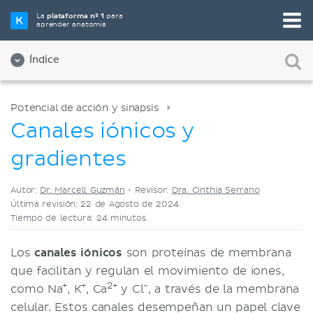
Elige tu herramienta de estudio favorita
La
plataforma nº 1
para
aprender anatomía
Videos
Cuestionarios
Ambos
Índice
Potencial de acción y sinapsis
Canales iónicos y
gradientes
Autor:
Dr. Marcell Guzmán
•
Revisor:
Dra. Cinthia Serrano
Última revisión: 22 de Agosto de 2024
Tiempo de lectura: 24 minutos
Los
canales iónicos
son proteínas de membrana
que facilitan y regulan el movimiento de iones,
+
+
2+
-
como Na
, K
, Ca
y Cl
, a través de la membrana
celular. Estos canales desempeñan un papel clave