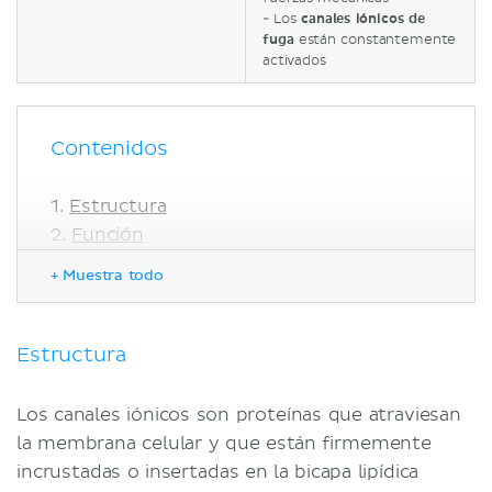
- Los
canales iónicos de
fuga
están constantemente
activados
Contenidos
Estructura
Función
Selectividad iónica
+ Muestra todo
Regulación de la abertura y cierre de
canales iónicos (gating)
Tipos de canales iónicos
Estructura
Canales iónicos activados por
ligandos
Los canales iónicos son proteínas que atraviesan
Canales iónicos activados por
la membrana celular y que están firmemente
voltaje
incrustadas o insertadas en la bicapa lipídica