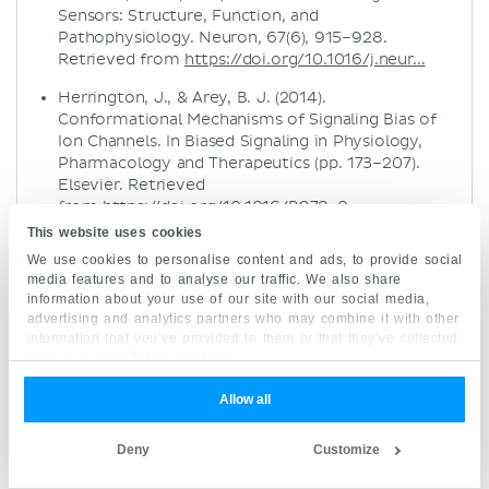
Sensors: Structure, Function, and
Pathophysiology. Neuron, 67(6), 915–928.
Retrieved from
https://doi.org/10.1016/j.neur...
Herrington, J., & Arey, B. J. (2014).
Conformational Mechanisms of Signaling Bias of
Ion Channels. In Biased Signaling in Physiology,
Pharmacology and Therapeutics (pp. 173–207).
Elsevier. Retrieved
from
https://doi.org/10.1016/B978-0...
This website uses cookies
Hille B. 2001. Ion Channels of Excitable
We use cookies to personalise content and ads, to provide social
Membranes, 3rd ed. Sunderland, MA: Sinauer.
media features and to analyse our traffic. We also share
information about your use of our site with our social media,
Kefauver, J. M., Ward, A. B., & Patapoutian, A.
advertising and analytics partners who may combine it with other
(2020). Discoveries in structure and physiology of
information that you’ve provided to them or that they’ve collected
mechanically activated ion channels. Nature,
from your use of their services.
587(7835), 567–576. Retrieved
from
https://doi.org/10.1038/s41586...
Allow all
Deny
Customize