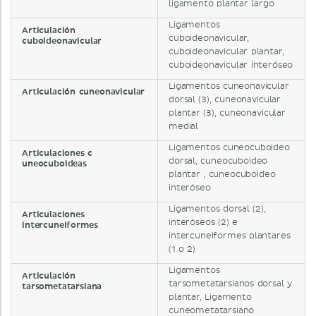
ligamento plantar largo
Ligamentos
Articulación
cuboideonavicular,
cuboideonavicular
cuboideonavicular plantar,
cuboideonavicular interóseo
Ligamentos cuneonavicular
Articulación cuneonavicular
dorsal (3), cuneonavicular
plantar (3), cuneonavicular
medial
Ligamentos cuneocuboideo
Articulaciones c
dorsal, cuneocuboideo
uneocuboideas
plantar , cuneocuboideo
interóseo
Ligamentos dorsal (2),
Articulaciones
interóseos (2) e
intercuneiformes
intercuneiformes plantares
(1 o 2)
Ligamentos
Articulación
tarsometatarsianos dorsal y
tarsometatarsiana
plantar, Ligamento
cuneometatarsiano