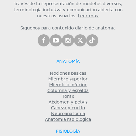
través de la representación de modelos diversos,
terminología inclusiva y comunicación abierta con
nuestros usuarios.
Leer más.
Síguenos para contenido diario de anatomía
ANATOMÍA
Nociones básicas
Miembro superior
Miembro inferior
Columna y espalda
Tórax
Abdomen y pelvis
Cabeza y cuello
Neuroanatomía
Anatomía radiológica
FISIOLOGÍA