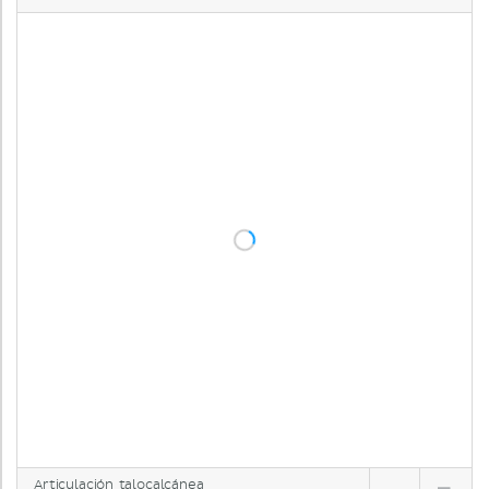
Articulación talocalcánea