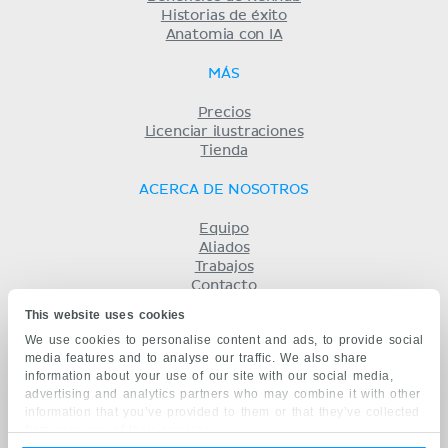
Historias de éxito
Anatomia con IA
MÁS
Precios
Licenciar ilustraciones
Tienda
ACERCA DE NOSOTROS
Equipo
Aliados
Trabajos
Contacto
Compañía
This website uses cookies
Términos y condiciones
We use cookies to personalise content and ads, to provide social
Privacidad
media features and to analyse our traffic. We also share
KENHUB EN...
information about your use of our site with our social media,
advertising and analytics partners who may combine it with other
English
information that you’ve provided to them or that they’ve collected
Deutsch
from your use of their services.
Português