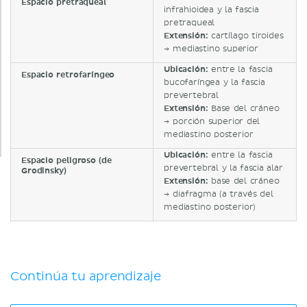
Espacio pretraqueal
infrahioidea y la fascia
pretraqueal
Extensión:
cartílago tiroides
→ mediastino superior
Ubicación:
entre la fascia
Espacio retrofaríngeo
bucofaríngea y la fascia
prevertebral
Extensión:
Base del cráneo
→ porción superior del
mediastino posterior
Ubicación:
entre la fascia
Espacio peligroso (de
prevertebral y la fascia alar
Grodinsky)
Extensión:
base del cráneo
→ diafragma (a través del
mediastino posterior)
Continúa tu aprendizaje