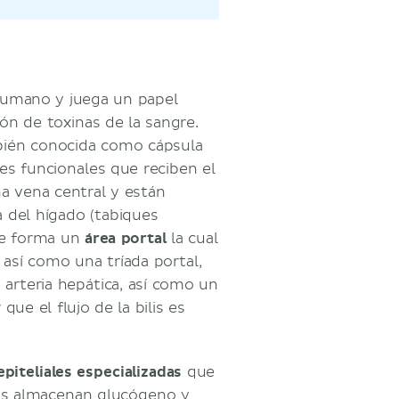
humano y juega un papel
ión de toxinas de la sangre.
bién conocida como cápsula
es funcionales que reciben el
na vena central y están
a del hígado (tabiques
 se forma un
área portal
la cual
, así como una tríada portal,
 arteria hepática, así como un
que el flujo de la bilis es
epiteliales especializadas
que
os almacenan glucógeno y