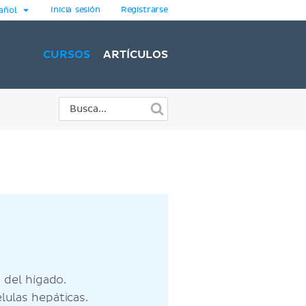
Inicia sesión
Registrarse
añol
CURSOS
ARTÍCULOS
a del hígado.
élulas hepáticas.