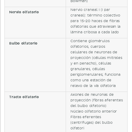
Bowman)
Nervio craneal I (I par
Nervio olfatorio
craneal): término colectivo
para 15-20 haces de fibras
olfatorias que atraviesan la
lámina cribosa a cada lado
Contiene glomérulos
Bulbo olfatorio
olfatorios, cuerpos
celulares de neuronas de
proyección (células mitrales
y en penacho), células
granulares, células
periglomerulares; funciona
como una estación de
relevo de la vía olfatoria
Axones de neuronas de
Tracto olfatorio
proyección (fibras aferentes
del bulbo olfatorio)
Núcleo olfatorio anterior
Fibras eferentes
(centrífugas) del bulbo
olfatori