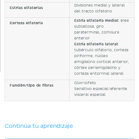
Divisiones medial y lateral
Estrías olfatorias
del tracto olfatorio
Estría olfatoria medial:
área
Corteza olfatoria
subcallosa, giro
paraterminal, comisura
anterior
Estría olfatoria lateral:
tubérculo olfatorio, corteza
piriforme, núcleo
amigdalino cortical anterior,
córtex periamigdalino y
corteza entorrinal lateral
Olor/olfato
Función/tipo de fibras
Sensitivo especial/aferente
visceral especial
Continúa tu aprendizaje