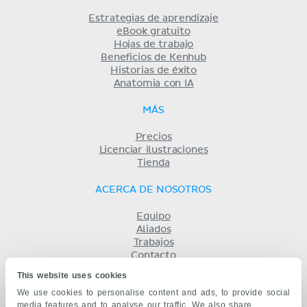
Estrategias de aprendizaje
eBook gratuito
Hojas de trabajo
Beneficios de Kenhub
Historias de éxito
Anatomia con IA
MÁS
Precios
Licenciar ilustraciones
Tienda
ACERCA DE NOSOTROS
Equipo
Aliados
Trabajos
Contacto
Compañía
This website uses cookies
Términos y condiciones
We use cookies to personalise content and ads, to provide social
Privacidad
media features and to analyse our traffic. We also share