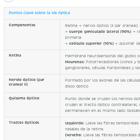
Puntos clave sobre la vía óptica
Componentes
Retina → nervio óptico (II par craneal
→
cuerpo geniculado lateral (90%)
→ ra
primaria
→
colículo superior (10%)
→ pulvinar de
Retina
Membrana neurosensorial del globo o
Neuronas:
Fotorreceptores (conos y bas
ganglionares, células horizontales y la
Nervio óptico (par
Formado por los axones de las célula
craneal II)
disco óptico
Quiasma óptico
Punto donde se cruzan los nervios ópt
cruzan al tracto óptico contralateral,
permanecen en el mismo lado (ipsilate
Tractos ópticos
Izquierdo:
Lleva las fibras temporales 
nasales de la retina.
Derecho:
Lleva las fibras temporales d