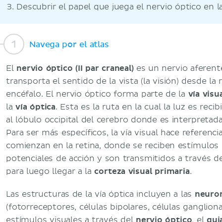
Descubrir el papel que juega el nervio óptico en la
Navega por el atlas
El
nervio óptico (II par craneal)
es un nervio aferent
transporta el sentido de la vista (la visión) desde la 
encéfalo. El nervio óptico forma parte de la
vía visu
la
vía óptica
. Esta es la ruta en la cual la luz es reci
al lóbulo occipital del cerebro donde es interpretad
Para ser más específicos, la vía visual hace referenci
comienzan en la retina, donde se reciben estímulos
potenciales de acción y son transmitidos a través de
para luego llegar a la
corteza visual primaria
.
Las estructuras de la vía óptica incluyen a las
neuron
(fotorreceptores, células bipolares, células ganglion
estímulos visuales a través del
nervio óptico
, el
qui