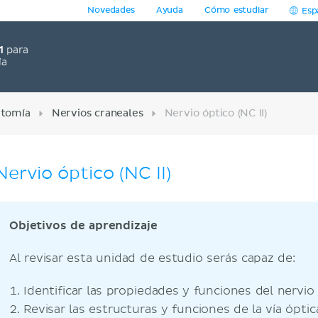
Novedades
Ayuda
Cómo estudiar
Esp
1
para
ía
tomía
Nervios craneales
Nervio óptico (NC II)
Nervio óptico (NC II)
Objetivos de aprendizaje
Al revisar esta unidad de estudio serás capaz de:
Identificar las propiedades y funciones del nervio 
Revisar las estructuras y funciones de la vía óptic