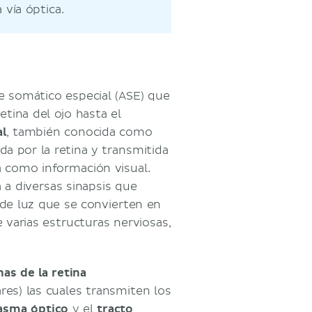
 vía óptica.
e somático especial (ASE) que
retina del ojo hasta el
al
, también conocida como
bida por la retina y transmitida
a como información visual.
a a diversas sinapsis que
 de luz que se convierten en
 varias estructuras nerviosas,
as de la retina
ares) las cuales transmiten los
asma óptico
y el
tracto