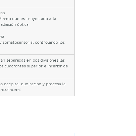
ina
álamo que es proyectado a la
radiación óptica
ina
a y somatosensorial controlando los
an separadas en dos divisiones las
os cuadrantes superior e inferior de
o occipital que recibe y procesa la
ntralateral