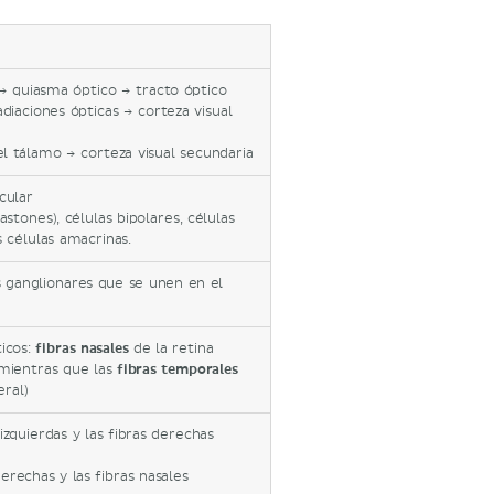
) → quiasma óptico → tracto óptico
diaciones ópticas → corteza visual
l tálamo → corteza visual secundaria
cular
tones), células bipolares, células
s células amacrinas.
s ganglionares que se unen en el
icos:
fibras nasales
de la retina
 mientras que las
fibras temporales
ral)
izquierdas y las fibras derechas
erechas y las fibras nasales