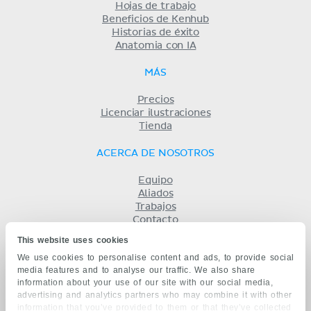
Hojas de trabajo
Beneficios de Kenhub
Historias de éxito
Anatomia con IA
MÁS
Precios
Licenciar ilustraciones
Tienda
ACERCA DE NOSOTROS
Equipo
Aliados
Trabajos
Contacto
Compañía
This website uses cookies
Términos y condiciones
We use cookies to personalise content and ads, to provide social
Privacidad
media features and to analyse our traffic. We also share
KENHUB EN...
information about your use of our site with our social media,
advertising and analytics partners who may combine it with other
English
information that you’ve provided to them or that they’ve collected