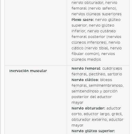
nervio obturador, nervio
femoral (nervio safeno),
nervios clúneos superiores
Plexo sacro:
nervio glúteo
superior, nervio glúteo
inferior, nervio cutáneo
femoral posterior (nervios
clúneos inferiores), nervio
ciático (nervio tibial, nervio
fibular común), nervios
clúneos medios
Nervio femoral:
cuádriceps
Inervación muscular
femoral, pectíneo, sartorio
Nervio ciático:
bíceps
femoral, semimembranoso,
semitendinoso y porción
posterior del aductor
mayor
Nervio obturador:
aductor
corto, aductor largo, grácil,
obturador externo, aductor
mayor
Nervio glúteo superior: