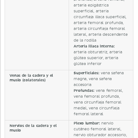
arteria epigástrica
superficial, arteria
circunfleja ilíaca superficial,
arteria femoral profunda,
arteria circunfleja femoral
lateral, arteria descendente
de la rodilla
Arteria ilíaca interna:
arteria obturatriz, arteria
glútea superior, arteria
glútea inferior
Superficiales:
vena safena
Venas de la cadera y el
magna, vena safena
muslo (colaterales)
accesoria
Profundas:
vena femoral,
vena femoral profunda,
vena circunfleja femoral
medial, vena circunfleja
femoral lateral
Plexo lumbar:
nervio
Nervios de la cadera y el
cutáneo femoral lateral,
muslo
nervio obturador accesorio,