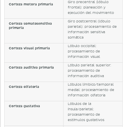
Giro precentral (lóbulo
Corteza motora primaria
frontal): planeación y
ejecución del movimiento
Giro postcentral (lóbulo
Corteza somatosensitiva
parietal): procesamiento de
primaria
información sensitiva
somática
Lóbulo occipital:
Corteza visual primaria
procesamiento de
información visual
Lóbulo parietal superior:
Corteza auditiva primaria
procesamiento de
información auditiva
Lóbulos límbico/temporal
Corteza olfatoria
medial: procesamiento de
información olfatoria
Lóbulos de la
Corteza gustativa
ínsula/parietal:
procesamiento de
estímulos gustativos