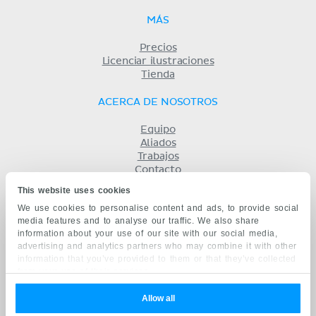
MÁS
Precios
Licenciar ilustraciones
Tienda
ACERCA DE NOSOTROS
Equipo
Aliados
Trabajos
Contacto
Compañía
This website uses cookies
Términos y condiciones
We use cookies to personalise content and ads, to provide social
Privacidad
media features and to analyse our traffic. We also share
KENHUB EN...
information about your use of our site with our social media,
advertising and analytics partners who may combine it with other
English
information that you’ve provided to them or that they’ve collected
Deutsch
from your use of their services.
Português
Français
Allow all
русский