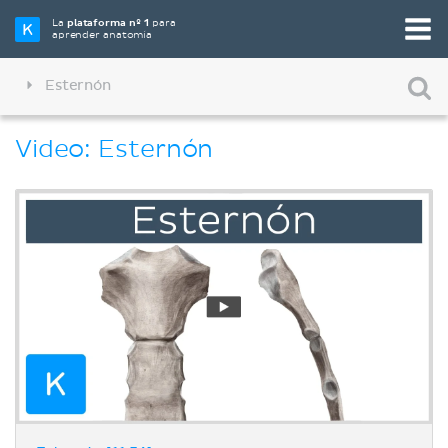
La
plataforma nº 1
para
aprender anatomía
Esternón
Video: Esternón