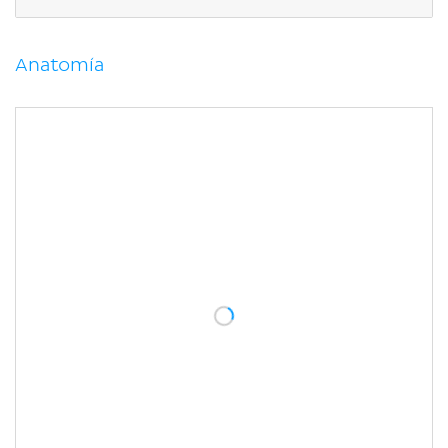
Proceso xifoides
Correlaciones clínicas.
Esternotomía/cirugía cardiotorácica
Anatomía
Dislocación de la articulación
esternoclavicular
Fractura esternal
Biopsia de médula ósea
(tórax
Pectus excavatum
excavado)
(pecho de
Pectus carinatum
paloma)
Bibliografía