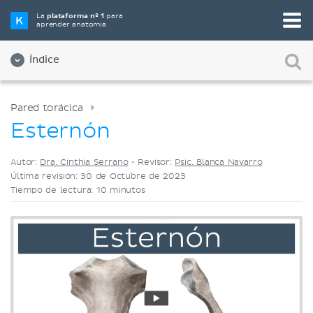
Elige tu herramienta de estudio favorita
La
plataforma nº 1
para
aprender anatomía
Videos
Cuestionarios
Ambos
Índice
Pared torácica
Esternón
Autor:
Dra. Cinthia Serrano
•
Revisor:
Psic. Blanca Navarro
Última revisión: 30 de Octubre de 2023
Tiempo de lectura: 10 minutos