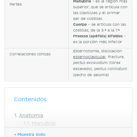
Manubrio
- es la región más
Partes
superior, que se articula con
las clavículas y el primer
par de costillas
Cuerpo
- se articula con las
costillas, de la 3.ª a la 7.ª
Proceso (apófisis) xifoides
-
es la porción más inferior
Esternotomía, dislocación
Correlaciones clínicas
esternoclavicular
, fractura,
(tórax
pectus excavatum
excavado),
pectus carinatum
(pecho de paloma)
Contenidos
Anatomía
Manubrio
Cuerpo del esternón
+ Muestra todo