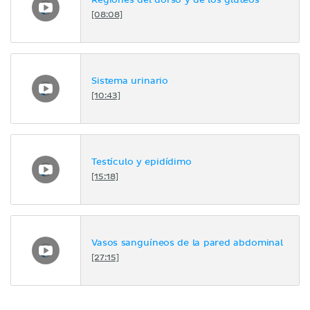
Regiones del dorso y de los glúteos
[08:08]
Sistema urinario
[10:43]
Testículo y epidídimo
[15:18]
Vasos sanguíneos de la pared abdominal
[27:15]