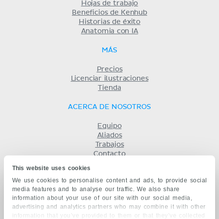
Hojas de trabajo
Beneficios de Kenhub
Historias de éxito
Anatomia con IA
MÁS
Precios
Licenciar ilustraciones
Tienda
ACERCA DE NOSOTROS
Equipo
Aliados
Trabajos
Contacto
Compañía
This website uses cookies
Términos y condiciones
We use cookies to personalise content and ads, to provide social
Privacidad
media features and to analyse our traffic. We also share
KENHUB EN...
information about your use of our site with our social media,
advertising and analytics partners who may combine it with other
English
information that you’ve provided to them or that they’ve collected