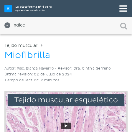
Elige tu herramienta de estudio favorita
La
plataforma nº 1
para
aprender anatomía
Videos
Cuestionarios
Ambos
Índice
Tejido muscular
Miofibrilla
Autor:
Psic. Blanca Navarro
•
Revisor:
Dra. Cinthia Serrano
Última revisión: 02 de Julio de 2024
Tiempo de lectura: 2 minutos