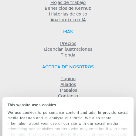
Hojas de trabajo
Beneficios de Kenhub
Historias de éxito
Anatomia con IA
MÁS
Precios
Licenciar ilustraciones
Tienda
ACERCA DE NOSOTROS
Equipo
Aliados
Trabajos
Contacto
Compañía
This website uses cookies
Términos y condiciones
We use cookies to personalise content and ads, to provide social
Privacidad
media features and to analyse our traffic. We also share
KENHUB EN...
information about your use of our site with our social media,
advertising and analytics partners who may combine it with other
English
information that you’ve provided to them or that they’ve collected