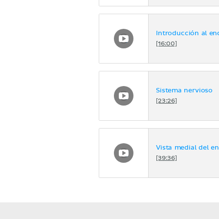
Introducción al en
[16:00]
Sistema nervioso
[23:26]
Vista medial del e
[39:36]