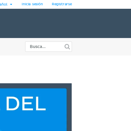
Inicia sesión
Registrarse
añol