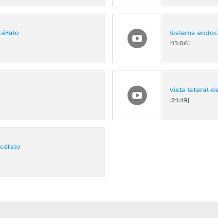
céfalo
Sistema endoc
[13:06]
Vista lateral d
[21:49]
ncéfalo