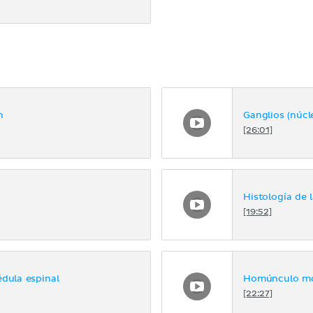
n
Ganglios (núcl
[26:01]
Histología de 
[19:52]
édula espinal
Homúnculo mot
[22:27]