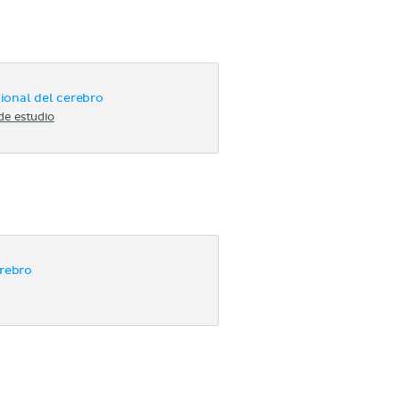
ional del cerebro
de estudio
erebro