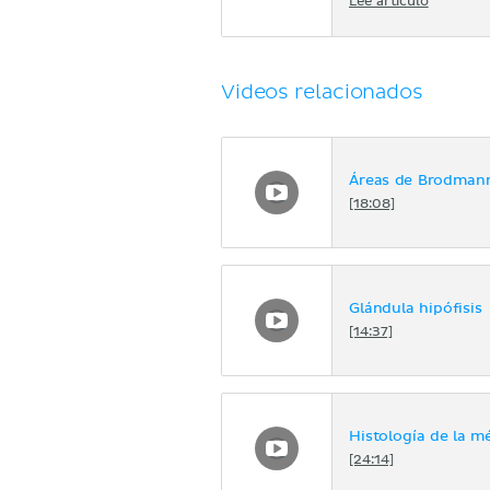
Lee artículo
Videos relacionados
Áreas de Brodman
[18:08]
Glándula hipófisis
[14:37]
Histología de la m
[24:14]