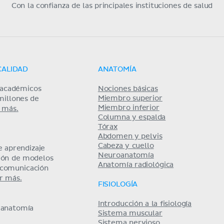
Con la confianza de las principales instituciones de salud
CALIDAD
ANATOMÍA
s académicos
Nociones básicas
Miembro superior
millones de
Miembro inferior
 más.
Columna y espalda
Tórax
Abdomen y pelvis
Cabeza y cuello
 aprendizaje
Neuroanatomía
ción de modelos
Anatomía radiológica
y comunicación
r más.
FISIOLOGÍA
Introducción a la fisiología
e anatomía
Sistema muscular
Sistema nervioso