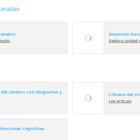
ionadas
 cerebro
Anatomía func
tudio
Explora unidad 
 del cerebro con diagramas y
Lóbulos del c
Lee artículo
 funciones cognitivas