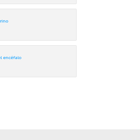
rino
el encéfalo