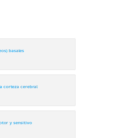
eos) basales
la corteza cerebral
or y sensitivo