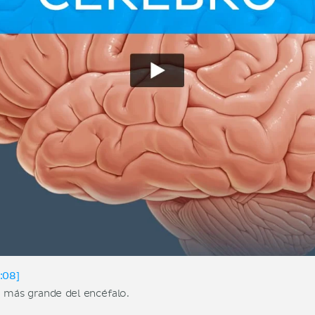
:08]
 más grande del encéfalo.