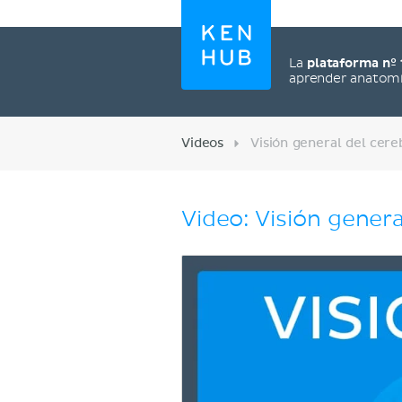
La
plataforma nº 
aprender anatom
Videos
Visión general del cere
Video: Visión genera