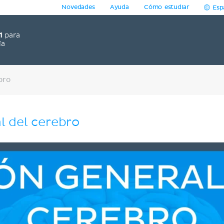
Novedades
Ayuda
Cómo estudiar
Esp
1
para
ía
bro
l del cerebro