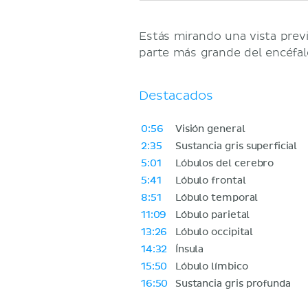
Estás mirando una vista previ
parte más grande del encéfal
Destacados
0:56
Visión general
2:35
Sustancia gris superficial
5:01
Lóbulos del cerebro
5:41
Lóbulo frontal
8:51
Lóbulo temporal
11:09
Lóbulo parietal
13:26
Lóbulo occipital
14:32
Ínsula
15:50
Lóbulo límbico
16:50
Sustancia gris profunda