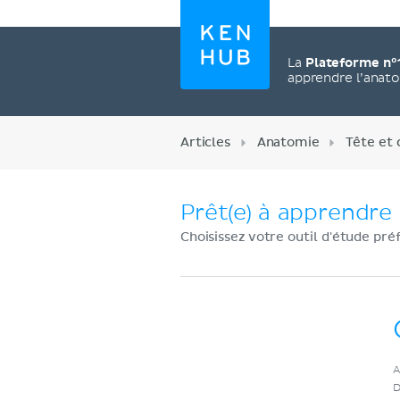
La
Plateforme n°
apprendre l’anat
Articles
Anatomie
Tête et 
Prêt(e) à apprendre 
Choisissez votre outil d'étude pré
Créez un compte
A
maintenant
D