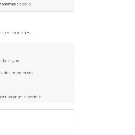
nonymes :
aucun
rdes vocales.
té du larynx
ent des muqueuses
nerf laryngé supérieur