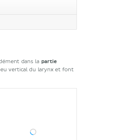
tion) des cordes vocales
ondément dans la
partie
ieu vertical du larynx et font
 vocales