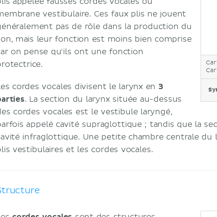
plis appelée fausses cordes vocales ou
membrane vestibulaire. Ces faux plis ne jouent
généralement pas de rôle dans la production du
son, mais leur fonction est moins bien comprise
car on pense qu'ils ont une fonction
Car
protectrice.
Car
Les cordes vocales divisent le larynx en
3
Sy
parties
. La section du larynx située au-dessus
des cordes vocales est le vestibule laryngé,
parfois appelé cavité supraglottique ; tandis que la sec
cavité infraglottique. Une petite chambre centrale du l
lis vestibulaires et les cordes vocales.
Structure