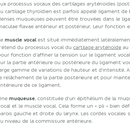
aux processus vocaux des cartilages aryténoïdes (pos
au cartilage thyroïdien est parfois appelé ligament de
denses muqueuses peuvent être trouvées dans le ligame
maculae flavae antérieur et postérieur. Leur fonction 
Le
muscle vocal
est situé immédiatement latéralement
s'étend du processus vocal du
cartilage aryténoïde
au 
pour fonction d'affiner la tension sur le ligament voca
sur la partie antérieure ou postérieure du ligament v
large gamme de variations de hauteur et d'intensité. Ai
le relâchement de la partie postérieure et pour mainten
antérieure de ce ligament.
Une
muqueuse
, constituée d'un épithélium de la mu
ocal et le muscle vocal. Cela forme un « pli » bien défi
parois gauche et droite du larynx. Les cordes vocales
au niveau de la commissure antérieure.