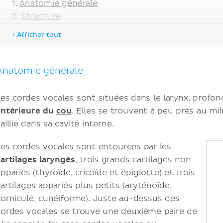
Anatomie générale
Structure
Articulations du larynx
+ Afficher tout
Muscles du larynx
Fonctions
Phonation
Anatomie générale
Ouverture (abduction) et fermeture (adduc
et de la fente de la glotte
Les cordes vocales sont situées dans le larynx, prof
Tension et relâchement des cordes vocales
antérieure du
cou
. Elles se trouvent à peu près au mil
Action du sphincter inspiratoire des cordes
aillie dans sa cavité interne.
Respiration
Effort de clôture
Les cordes vocales sont entourées par les
Innervation et vascularisation
cartilages
laryngés
, trois grands cartilages non
Notes cliniques
ppariés (thyroïde, cricoïde et épiglotte) et trois
Laryngite
cartilages appariés plus petits (aryténoïde,
Sources
corniculé, cunéiforme). Juste au-dessus des
cordes vocales se trouve une deuxième paire de