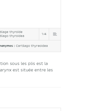
tilage thyroïde
1/4
tilago thyroidea
nonymes :
Cartilago thyreoidea
tion sous les plis est la
arynx est située entre les