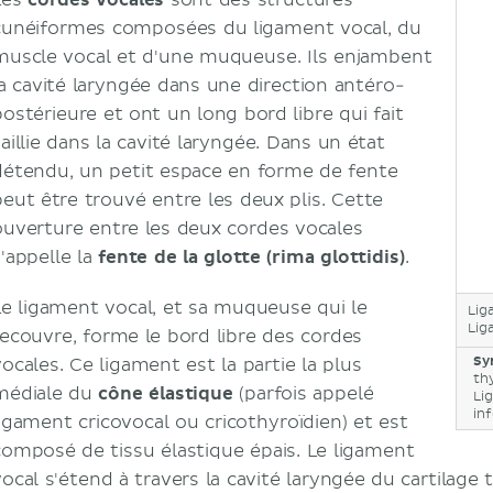
Les
cordes vocales
sont des structures
cunéiformes composées du ligament vocal, du
muscle vocal et d'une muqueuse. Ils enjambent
la cavité laryngée dans une direction antéro-
postérieure et ont un long bord libre qui fait
aillie dans la cavité laryngée. Dans un état
détendu, un petit espace en forme de fente
peut être trouvé entre les deux plis. Cette
ouverture entre les deux cordes vocales
s'appelle la
fente de la glotte (rima glottidis)
.
Le ligament vocal, et sa muqueuse qui le
Lig
Lig
recouvre, forme le bord libre des cordes
Sy
vocales. Ce ligament est la partie la plus
th
médiale du
cône élastique
(parfois appelé
Li
inf
ligament cricovocal ou cricothyroïdien) et est
composé de tissu élastique épais. Le ligament
vocal s'étend à travers la cavité laryngée du cartilage