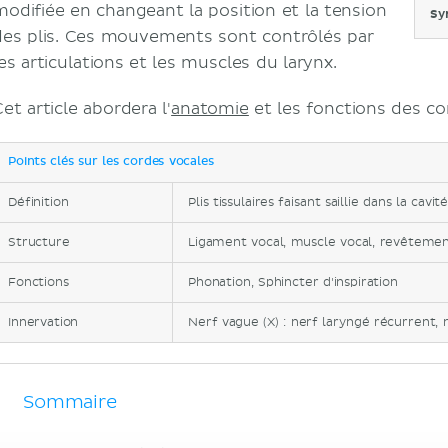
modifiée en changeant la position et la tension
Sy
des plis. Ces mouvements sont contrôlés par
les articulations et les muscles du larynx.
et article abordera l'
anatomie
et les fonctions des co
Points clés sur les cordes vocales
Définition
Plis tissulaires faisant saillie dans la cavi
Structure
Ligament vocal, muscle vocal, revêtem
Fonctions
Phonation, Sphincter d'inspiration
Innervation
Nerf vague (X) : nerf laryngé récurrent, 
Sommaire