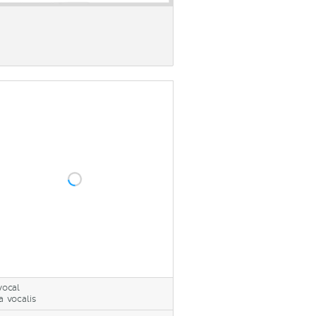
vocal
a vocalis