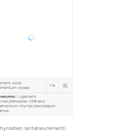
ament vocal
1/4
amentum vocale
nonymes :
Ligament
yroaryténoïdien inférieur,
gamentum thyroarytenoideum
erius
 thyroïdien (antérieurement)