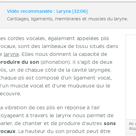
Vidéo recommandée : Larynx [32:06]
Cartilages, ligaments, membranes et muscles du larynx.
Les cordes vocales, également appelées plis
vocaux, sont des lambeaux de tissu situés dans
le
larynx
. Elles nous donnent la capacité de
produire du son
(phonation). Il s’agit de deux
plis, un de chaque côté de la cavité laryngée.
Chaque pli est composé d'un ligament vocal,
d'un muscle vocal et d'une muqueuse qui le
recouvre.
a vibration de ces plis en réponse à l'air
voyageant à travers le larynx nous permet de
parler, de chanter et de produire d'autres
sons
Pli 
Plic
vocaux
. La hauteur du son produit peut être