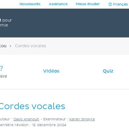
Nouveautés
Assistance
Mieux étudier
Français
1
pour
omie
cou
Cordes vocales
?
Vidéos
Quiz
féré
Cordes vocales
uteur :
Davis Ananouh
•
Examinateur :
Karen Smayra
ernière révision : 12 décembre 2024