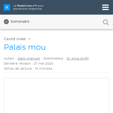
Choisissez votre outil d'étude préféré
La
Plateforme n°1
pour
apprendre l’anatomie
Vidéos
Quiz
Les deux
Sommaire
Cavité orale
Palais mou
Auteur :
Davis Ananouh
•
Examinateur :
Dr Anna Groff
Dernière révision : 27 mai 2025
Temps de lecture : 15 minutes