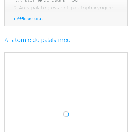
Anatomie du palais mou
Arcs palatoglosse et palatopharyngien
Muscles du palais mou
+ Afficher tout
Innervation et vascularisation
Fonction
Notes cliniques
Anatomie du palais mou
Fente palatine
Palais ogival
Sources