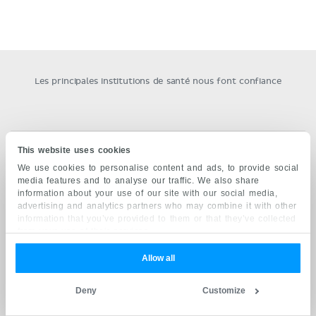
Les principales institutions de santé nous font confiance
This website uses cookies
NOTRE ENGAGEMENT QUALITÉ
We use cookies to personalise content and ads, to provide social
Basé sur la littérature et la recherche académique, révisé
media features and to analyse our traffic. We also share
information about your use of our site with our social media,
par des experts et approuvé par plus de 7 millions
advertising and analytics partners who may combine it with other
d'étudiants dans le monde.
En savoir plus.
information that you’ve provided to them or that they’ve collected
from your use of their services.
DIVERSITÉ ET INCLUSION
Allow all
Kenhub favorise un environnement d'apprentissage sûr
grâce à une représentation de modèles diversifiée, une
Deny
Customize
terminologie inclusive et une communication ouverte
avec nos utilisateurs.
En savoir plus.