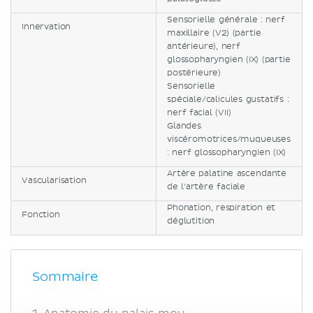
Sensorielle générale : nerf
Innervation
maxillaire (V2) (partie
antérieure), nerf
glossopharyngien (IX) (partie
postérieure)
Sensorielle
spéciale/calicules gustatifs :
nerf facial (VII)
Glandes
viscéromotrices/muqueuses
: nerf glossopharyngien (IX)
Artère palatine ascendante
Vascularisation
de l'artère faciale
Phonation, respiration et
Fonction
déglutition
Sommaire