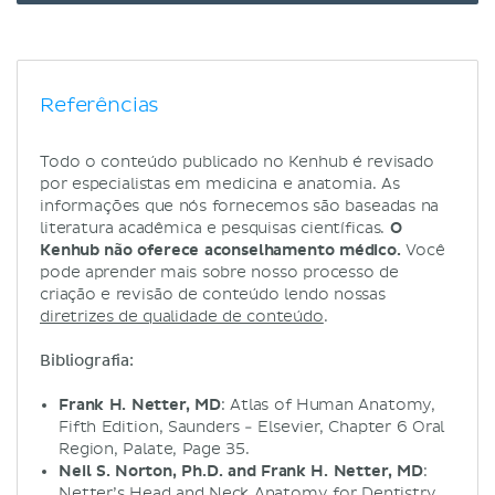
Referências
Todo o conteúdo publicado no Kenhub é revisado
por especialistas em medicina e anatomia. As
informações que nós fornecemos são baseadas na
literatura acadêmica e pesquisas científicas.
O
Kenhub não oferece aconselhamento médico.
Você
pode aprender mais sobre nosso processo de
criação e revisão de conteúdo lendo nossas
diretrizes de qualidade de conteúdo
.
Bibliografia:
Frank H. Netter, MD
: Atlas of Human Anatomy,
Fifth Edition, Saunders - Elsevier, Chapter 6 Oral
Region, Palate, Page 35.
Neil S. Norton, Ph.D. and Frank H. Netter, MD
:
Netter’s Head and Neck Anatomy for Dentistry,