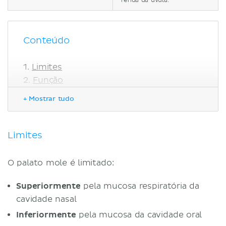
fenda da úvula.
Conteúdo
Limites
Função
Anatomia
+ Mostrar tudo
Musculatura
Músculo Uvular
Músculo Tensor do Véu Palatino
Limites
Músculo Levantador do Véu
Palatino
O palato mole é limitado:
Músculo Palatofaríngeo
Músculo Palatoglosso
Superiormente
pela mucosa respiratória da
Notas Clínicas
cavidade nasal
Referências
Inferiormente
pela mucosa da cavidade oral