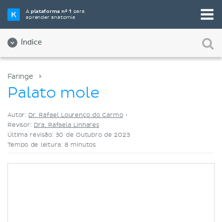
Selecione a sua ferramenta de estudo favorita
A
plataforma nº 1
para
aprender anatomia
Videoaulas
Testes
Ambos
Índice
Faringe
Palato mole
Autor:
Dr. Rafael Lourenço do Carmo
•
Revisor:
Dra. Rafaela Linhares
Última revisão: 30 de Outubro de 2023
Tempo de leitura: 8 minutos