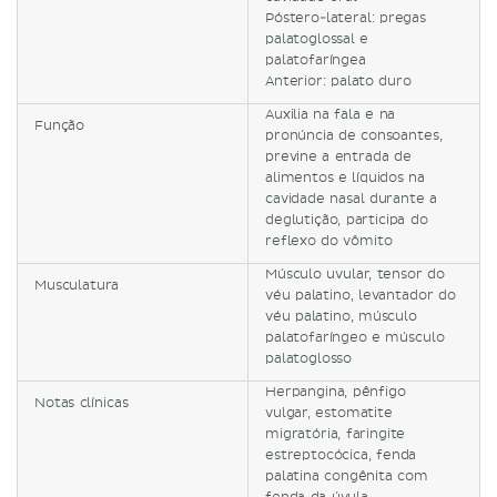
Póstero-lateral: pregas
palatoglossal e
palatofaríngea
Anterior: palato duro
Auxilia na fala e na
Função
pronúncia de consoantes,
previne a entrada de
alimentos e líquidos na
cavidade nasal durante a
deglutição, participa do
reflexo do vômito
Músculo uvular, tensor do
Musculatura
véu palatino, levantador do
véu palatino, músculo
palatofaríngeo e músculo
palatoglosso
Herpangina, pênfigo
Notas clínicas
vulgar, estomatite
migratória, faringite
estreptocócica, fenda
palatina congênita com