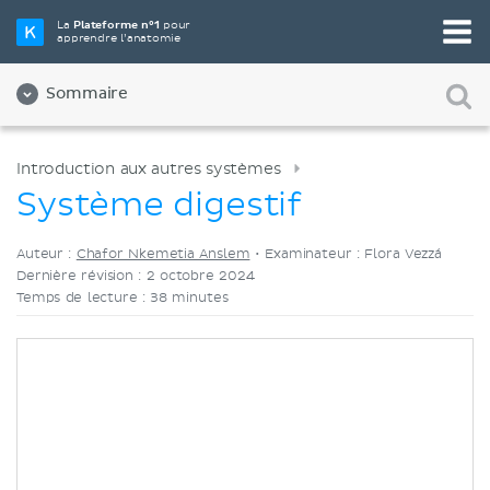
Choisissez votre outil d'étude préféré
La
Plateforme n°1
pour
apprendre l’anatomie
Vidéos
Quiz
Les deux
Sommaire
Introduction aux autres systèmes
Système digestif
Auteur :
Chafor Nkemetia Anslem
•
Examinateur : Flora Vezzá
Dernière révision : 2 octobre 2024
Temps de lecture : 38 minutes