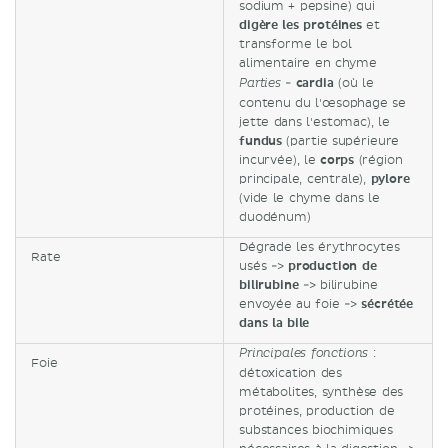
sodium + pepsine) qui
digère les protéines
et
transforme le bol
alimentaire en chyme
-
cardia
(où le
Parties
contenu du l'œsophage se
jette dans l'estomac), le
fundus
(partie supérieure
incurvée), le
corps
(région
principale, centrale),
pylore
(vide le chyme dans le
duodénum)
Dégrade les érythrocytes
Rate
usés ->
production de
bilirubine
-> bilirubine
envoyée au foie ->
sécrétée
dans la bile
:
Principales fonctions
Foie
détoxication des
métabolites, synthèse des
protéines, production de
substances biochimiques