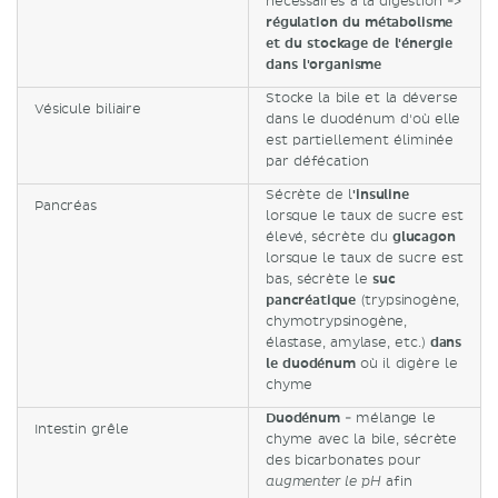
nécessaires à la digestion ->
régulation du métabolisme
et du stockage de l'énergie
dans l'organisme
Stocke la bile et la déverse
Vésicule biliaire
dans le duodénum d'où elle
est partiellement éliminée
par défécation
Sécrète de l
'insuline
Pancréas
lorsque le taux de sucre est
élevé, sécrète du
glucagon
lorsque le taux de sucre est
bas, sécrète le
suc
pancréatique
(trypsinogène,
chymotrypsinogène,
élastase, amylase, etc.)
dans
le duodénum
où il digère le
chyme
Duodénum
- mélange le
Intestin grêle
chyme avec la bile, sécrète
des bicarbonates pour
afin
augmenter le pH