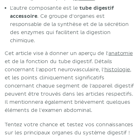
Innervation et vascularisation
L'autre composante est le
tube digestif
Vascularisation arterielle
accessoire
. Ce groupe d'organes est
Innervation
responsable de la synthèse et de la sécrétion
Drainage veineux
des enzymes qui facilitent la digestion
Examen du système digestif
chimique.
Sources
Cet article vise à donner un aperçu de l'
anatomie
et de la fonction du tube digestif. Détails
concernant l'apport neurovasculaire, l'
histologie
,
et les points cliniquement significatifs
concernant chaque segment de l'appareil digestif
peuvent être trouvés dans les articles respectifs.
Il mentionnera également brièvement quelques
éléments de l'examen abdominal.
Tentez votre chance et testez vos connaissances
sur les principaux organes du système digestif !