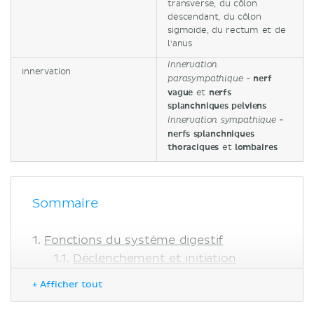
transverse, du côlon
descendant, du côlon
sigmoïde, du rectum et de
l'anus
Innervation
Innervation
-
nerf
parasympathique
vague
et
nerfs
splanchniques pelviens
-
Innervation sympathique
nerfs splanchniques
thoraciques
et
lombaires
Sommaire
Fonctions du système digestif
Déclenchement et initiation
Mastication
+ Afficher tout
Déglutition et digestion physique
Digestion chimique