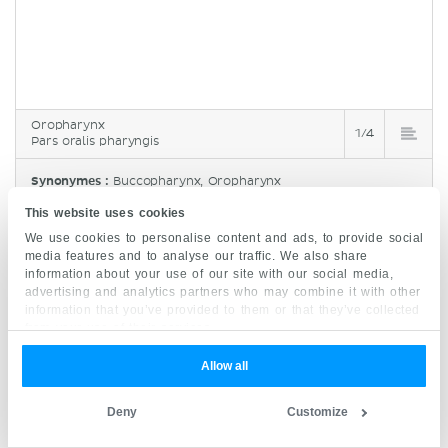
Oropharynx
1/4
Pars oralis pharyngis
Synonymes :
Buccopharynx, Oropharynx
This website uses cookies
En arrière de la cavité buccale proprement dite se
We use cookies to personalise content and ads, to provide social
media features and to analyse our traffic. We also share
trouve l'
oropharynx
. Il s'agit de la partie
information about your use of our site with our social media,
moyenne du pharynx qui communique en haut
advertising and analytics partners who may combine it with other
information that you’ve provided to them or that they’ve collected
avec le nasopharynx et en bas avec le
from your use of their services.
laryngopharynx. Les parois de l'oropharynx sont
formées par les
muscles constricteurs
Allow all
supérieurs
et moyens du pharynx. En antérolatéral, les
plis
Deny
Customize
palatopharyngiens
forment une démarcation
entre la cavité buccale proprement dite et