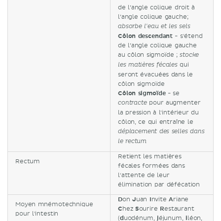
de l’angle colique droit à
l’angle colique gauche;
absorbe l'eau et les sels
Côlon descendant
- s'étend
de l’angle colique gauche
au côlon sigmoïde ;
stocke
qui
les matières fécales
seront évacuées dans le
côlon sigmoïde
Côlon sigmoïde
- se
pour augmenter
contracte
la pression à l'intérieur du
côlon, ce qui entraîne le
déplacement des selles dans
le rectum
Retient les matières
Rectum
fécales formées dans
l'attente de leur
élimination par défécation
D
on
J
uan
I
nvite
A
riane
Moyen mnémotechnique
C
hez
S
ourire
R
estaurant
pour l'intestin
(
d
uodénum,
j
éjunum,
i
léon,