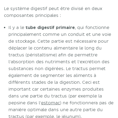
Organes du système digestif
Le système digestif peut être divisé en deux
Cavité buccale
composantes principales :
Pharynx
Œsophage
Il y a le
tube digestif primaire
, qui fonctionne
Estomac
principalement comme un conduit et une voie
Duodénum
de stockage. Cette partie est nécessaire pour
Jéjunum
déplacer le contenu alimentaire le long du
Côlon
tractus (péristaltisme) afin de permettre
Rectum
l'absorption des nutriments et l'excrétion des
Moyen mnémotechnique pour
substances non digérées. Le tractus permet
l'intestin
également de segmenter les aliments à
Canal anal
différents stades de la digestion. Ceci est
Organes du système digestif accessoire
important car certaines enzymes produites
Glandes salivaires
dans une partie du tractus (par exemple la
Foie
pepsine dans l'
estomac
) ne fonctionnera pas de
Vésicule biliaire
manière optimale dans une autre partie du
Pancréas
tractus (par exemple, le
jéjunum
).