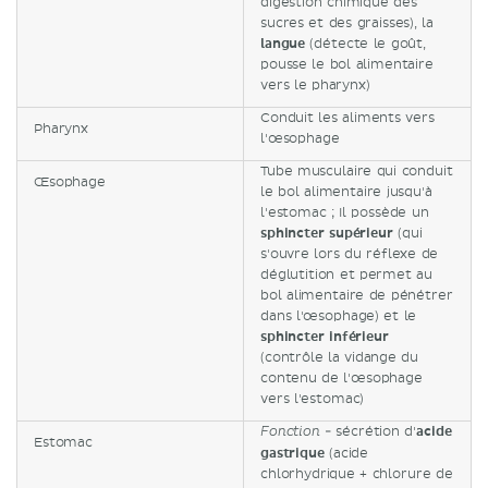
digestion chimique des
sucres et des graisses), la
langue
(détecte le goût,
pousse le bol alimentaire
vers le pharynx)
Conduit les aliments vers
Pharynx
l'œsophage
Tube musculaire qui conduit
Œsophage
le bol alimentaire jusqu'à
l'estomac ; Il possède un
sphincter supérieur
(qui
s'ouvre lors du réflexe de
déglutition et permet au
bol alimentaire de pénétrer
dans l'œsophage) et le
sphincter inférieur
(contrôle la vidange du
contenu de l'œsophage
vers l'estomac)
- sécrétion d'
acide
Fonction
Estomac
gastrique
(acide
chlorhydrique + chlorure de