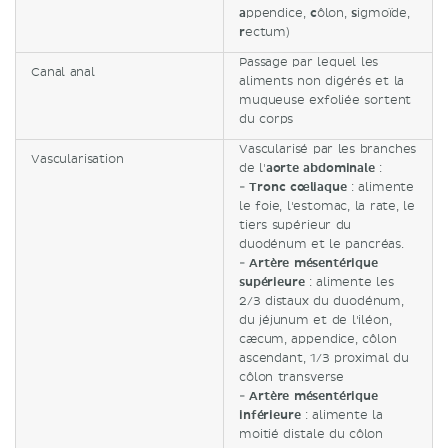
a
ppendice,
c
ôlon,
s
igmoïde,
r
ectum)
Passage par lequel les
Canal anal
aliments non digérés et la
muqueuse exfoliée sortent
du corps
Vascularisé par les branches
Vascularisation
de l'
aorte abdominale
:
-
Tronc cœliaque
: alimente
le foie, l'estomac, la rate, le
tiers supérieur du
duodénum et le pancréas.
-
Artère mésentérique
supérieure
: alimente les
2/3 distaux du duodénum,
du jéjunum et de l'iléon,
cæcum, appendice, côlon
ascendant, 1/3 proximal du
côlon transverse
-
Artère mésentérique
inférieure
: alimente la
moitié distale du côlon