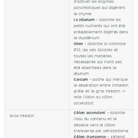
d'
activer les enzymes
qui digèrent
pancréatiques
le chyme
Le jéjunum
-
absorbe les
qui ont été
petits nutrients
préalablement digérés dans
le duodénum
Iléon
-
absorbe la vitamine
, les
et
B12
sels biliaires
toutes les matières
nécessaires qui n'ont pas
été absorbées dans le
jéjunum
Cæcum
- poche qui marque
la séparation entre l'intestin
grêle et le gros intestin ->
relie l'iléon au côlon
ascendant
Côlon ascendant
-
absorbe
Gros intestin
du contenu et le
l'eau
déplace vers le côlon
transverse par péristaltisme
Côlon transverse
- s'étend