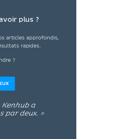
voir plus ?
s articles approfondis,
ésultats rapides.
ndre ?
DEUX
e Kenhub a
s par deux. »