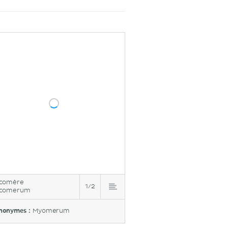
rcomère
1/2
rcomerum
nonymes :
Myomerum