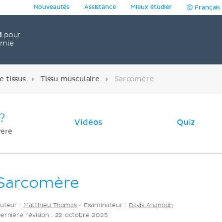
Nouveautés
Assistance
Mieux étudier
Français
1
pour
omie
e tissus
Tissu musculaire
Sarcomère
?
Vidéos
Quiz
féré
Sarcomère
uteur :
Matthieu Thomas
•
Examinateur :
Davis Ananouh
ernière révision : 22 octobre 2025