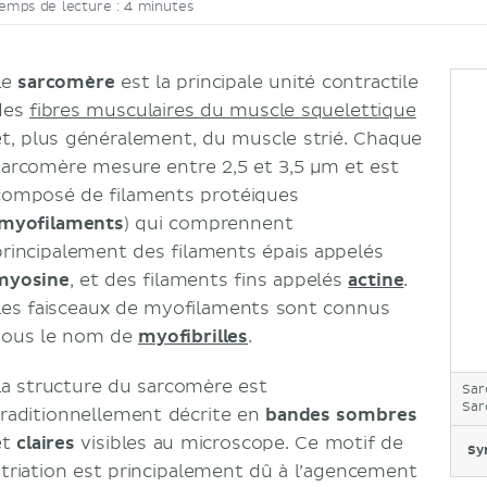
emps de lecture : 4 minutes
Le
sarcomère
est la principale unité contractile
des
fibres musculaires du muscle squelettique
et, plus généralement, du muscle strié. Chaque
sarcomère mesure entre 2,5 et 3,5 µm et est
composé de filaments protéiques
myofilaments
) qui comprennent
principalement des filaments épais appelés
myosine
, et des filaments fins appelés
actine
.
Les faisceaux de myofilaments sont connus
sous le nom de
myofibrilles
.
La structure du sarcomère est
Sa
Sa
traditionnellement décrite en
bandes sombres
et
claires
visibles au microscope. Ce motif de
Sy
striation est principalement dû à l’agencement