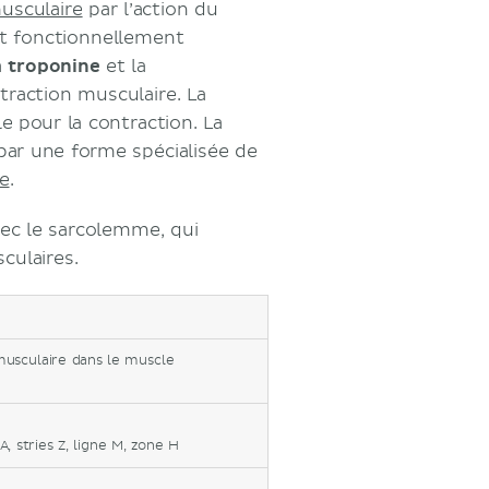
usculaire
par l’action du
nt fonctionnellement
a
troponine
et la
ntraction musculaire. La
le pour la contraction. La
 par une forme spécialisée de
e
.
vec le sarcolemme, qui
culaires.
 musculaire dans le muscle
, stries Z, ligne M, zone H