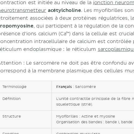
contraction est initiée au niveau de la
jonction neurom
neurotransmetteur
acétylcholine
. Les myofibrilles so
étroitement associées à deux protéines régulatrices, l
tropomyosine
, qui participent à la régulation de la co
résence d’ions calcium (Ca²⁺) dans la cellule est crucia
concentration intracellulaire de calcium est contrôlée
réticulum endoplasmique : le réticulum
sarcoplasmiqu
Attention : Le sarcomère ne doit pas être confondu a
correspond à la membrane plasmique des cellules mus
Terminologie
Français
: Sarcomère
Définition
L'unité contractile principale de la fibre
squelettique (strié).
Structure
Myofibrilles : Actine et myosine
Organisation des bandes : bande I, bande A