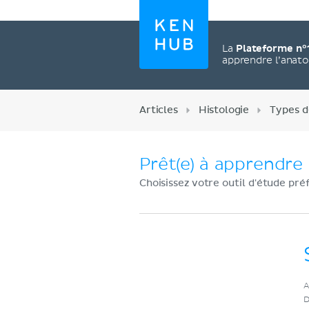
La
Plateforme n°
apprendre l’anat
Articles
Histologie
Types d
Prêt(e) à apprendre 
Choisissez votre outil d'étude pré
Créez un compte
A
maintenant
D