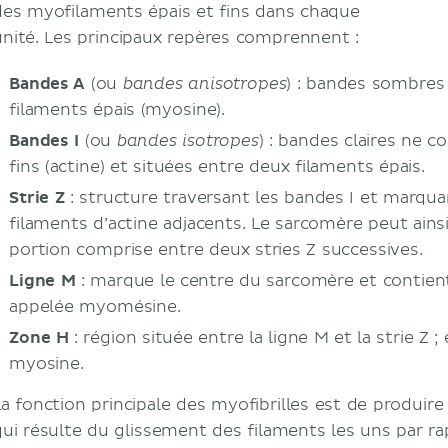
des myofilaments épais et fins dans chaque
unité. Les principaux repères comprennent :
Bandes A
(ou
) : bandes sombres 
bandes anisotropes
filaments épais (myosine).
Bandes I
(ou
) : bandes claires ne 
bandes isotropes
fins (actine) et situées entre deux filaments épais.
Strie Z
: structure traversant les bandes I et marqua
filaments d’actine adjacents. Le sarcomère peut ains
portion comprise entre deux stries Z successives.
Ligne M
: marque le centre du sarcomère et contie
appelée myomésine.
Zone H
: région située entre la ligne M et la strie Z ;
myosine.
La fonction principale des myofibrilles est de produire
qui résulte du glissement des filaments les uns par ra