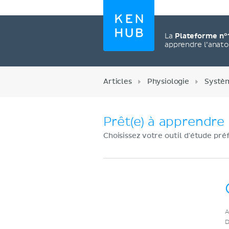
La
Plateforme n°
apprendre l’anat
Articles
Physiologie
Systè
Prêt(e) à apprendre 
Choisissez votre outil d'étude pré
Créez un compte
A
maintenant
D