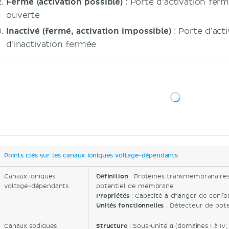
Fermé (activation possible)
: Porte d’activation ferm
ouverte
Inactivé (fermé, activation impossible)
: Porte d’act
d’inactivation fermée
Points clés sur les canaux ioniques voltage-dépendants
Canaux ioniques
Définition
: Protéines transmembranaires
voltage-dépendants
potentiel de membrane
Propriétés
: Capacité à changer de confor
Unités fonctionnelles
: Détecteur de poten
Canaux sodiques
Structure
: Sous-unité α (domaines I à IV