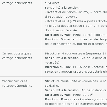
voltage-dépendants
auxiliaires
Sensibilité à la tension
:
- Potentiel de repos (-70 mV) → porte d’
d’inactivation ouverte
- Potentiel seuil (-55 mV) → portes d’acti
- Pic de la dépolarisation (+30 mV) → por
d’inactivation fermée
+
Direction du flux
: Influx de Na
(sodium)
Fonction
: Phase de montée rapide des pot
de la propagation du potentiel d'action (
Canaux potassiques
Structure
: 4 sous-unités α (segments S1 à
voltage-dépendants
Sensibilité à la tension
: Pic de la dépola
retardée)
+
Direction du flux
: Efflux de K
(potassiu
Fonction
: Repolarisation, hyperpolarisat
Canaux calciques
Structure
: Sous-unité α1 (domaines I à IV
voltage-dépendants
auxiliaires
Sensibilité à la tension
: Pic de la dépolar
2+
Direction du flux
: Influx de Ca
Fonction
: Fusion des vésicules synapti
et libération des neurotransmetteurs/ne