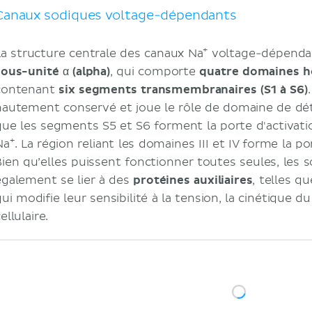
Canaux sodiques voltage-dépendants
+
La structure centrale des canaux Na
voltage-dépenda
sous-unité α (alpha)
, qui comporte
quatre domaines ho
contenant
six segments transmembranaires (S1 à S6)
hautement conservé et joue le rôle de domaine de dét
que les segments S5 et S6 forment la porte d'activati
+
Na
. La région reliant les domaines III et IV forme la po
Bien qu’elles puissent fonctionner toutes seules, les
également se lier à des
protéines auxiliaires
, telles q
ui modifie leur sensibilité à la tension, la cinétique du
ellulaire.