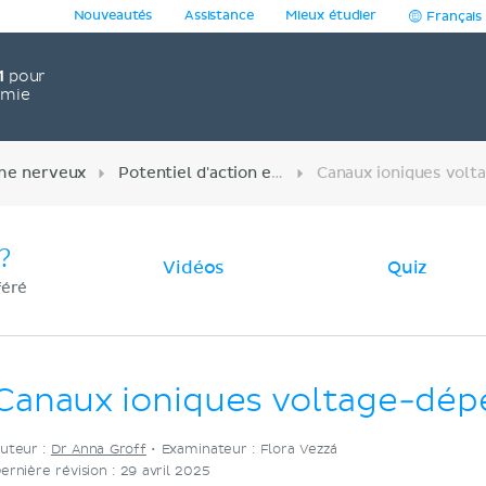
Nouveautés
Assistance
Mieux étudier
Français
1
pour
omie
me nerveux
Potentiel d'action et synapses
?
Vidéos
Quiz
féré
Canaux ioniques voltage-dép
uteur :
Dr Anna Groff
•
Examinateur : Flora Vezzá
ernière révision : 29 avril 2025