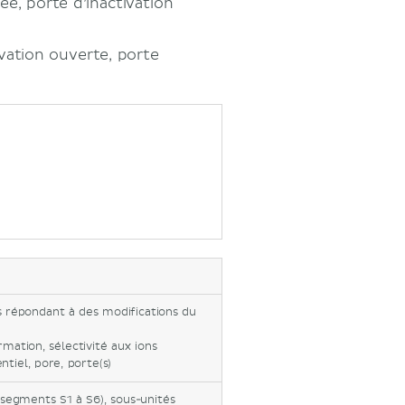
ée, porte d’inactivation
ivation ouverte, porte
 répondant à des modifications du
mation, sélectivité aux ions
tiel, pore, porte(s)
, segments S1 à S6), sous-unités