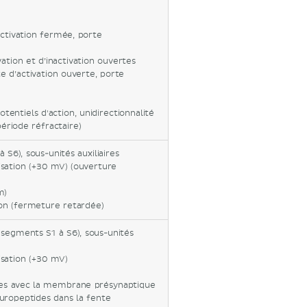
activation fermée, porte
vation et d’inactivation ouvertes
te d’activation ouverte, porte
entiels d'action, unidirectionnalité
période réfractaire)
 S6), sous-unités auxiliaires
risation (+30 mV) (ouverture
m)
ion (fermeture retardée)
, segments S1 à S6), sous-unités
isation (+30 mV)
ques avec la membrane présynaptique
uropeptides dans la fente