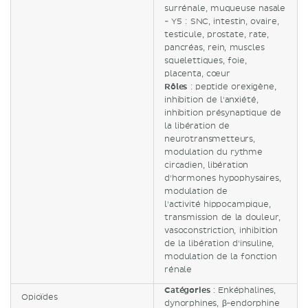
surrénale, muqueuse nasale
- Y5 : SNC, intestin, ovaire,
testicule, prostate, rate,
pancréas, rein, muscles
squelettiques, foie,
placenta, cœur
Rôles
: peptide orexigène,
inhibition de l'anxiété,
inhibition présynaptique de
la libération de
neurotransmetteurs,
modulation du rythme
circadien, libération
d'hormones hypophysaires,
modulation de
l'activité hippocampique,
transmission de la douleur,
vasoconstriction, inhibition
de la libération d'insuline,
modulation de la fonction
rénale
Catégories
: Enképhalines,
Opioïdes
dynorphines, β-endorphine