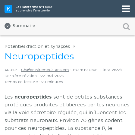
Choisissez votre outil d'étude préféré
La
Plateforme n°1
pour
apprendre l’anatomie
Vidéos
Quiz
Les deux
Sommaire
Potentiel d'action et synapses
Neuropeptides
Auteur :
Chafor Nkemetia Anslem
•
Examinateur : Flora Vezzá
Dernière révision : 22 mai 2025
Temps de lecture : 23 minutes
Les
neuropeptides
sont de petites substances
protéiques produites et libérées par les
neurones
via la voie sécrétoire régulée, qui influencent les
substrats neuronaux. Environ 70 gènes codent
pour ces neuropeptides. La substance P, le