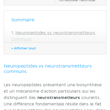
homéostasie hédonique.
Sommaire
Neuropeptides vs neurotransmetteurs
communs
Substance P
+ Afficher tout
Neuropeptide Y
Opioïdes
Enképhaline
Neuropeptides vs neurotransmetteurs
communs
β-endorphine
Sources
Les neuropeptides présentent une biosynthèse
et un mécanisme d'action particuliers qui les
distinguent des
neurotransmetteurs
courants.
Une différence fondamentale réside dans le fait