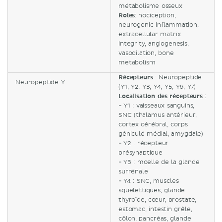
métabolisme osseux
Roles
: nociception,
neurogenic inflammation,
extracellular matrix
integrity, angiogenesis,
vasodilation, bone
metabolism
Récepteurs
: Neuropeptide
Neuropeptide Y
(Y1, Y2, Y3, Y4, Y5, Y6, Y7)
Localisation des récepteurs
:
- Y1 : vaisseaux sanguins,
SNC (thalamus antérieur,
cortex cérébral, corps
géniculé médial, amygdale)
- Y2 : récepteur
présynaptique
- Y3 : moelle de la glande
surrénale
- Y4 : SNC, muscles
squelettiques, glande
thyroïde, cœur, prostate,
estomac, intestin grêle,
côlon, pancréas, glande