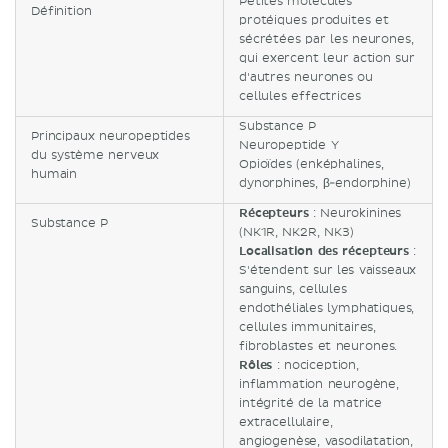
Petites molécules
Définition
protéiques produites et
sécrétées par les neurones,
qui exercent leur action sur
d'autres neurones ou
cellules effectrices
Substance P
Principaux neuropeptides
Neuropeptide Y
du système nerveux
Opioïdes (enképhalines,
humain
dynorphines, β-endorphine)
Récepteurs
: Neurokinines
Substance P
(NK1R, NK2R, NK3)
Localisation des récepteurs
:
S'étendent sur les vaisseaux
sanguins, cellules
endothéliales lymphatiques,
cellules immunitaires,
fibroblastes et neurones.
Rôles
: nociception,
inflammation neurogène,
intégrité de la matrice
extracellulaire,
angiogenèse, vasodilatation,