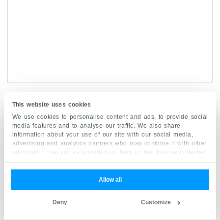
This website uses cookies
We use cookies to personalise content and ads, to provide social
media features and to analyse our traffic. We also share
Sources
information about your use of our site with our social media,
advertising and analytics partners who may combine it with other
information that you’ve provided to them or that they’ve collected
Tout le contenu publié sur Kenhub est examiné par
from your use of their services.
des experts en médecine et en anatomie. Les
informations que nous fournissons sont fondées sur
Allow all
la littérature universitaire et des recherches
évaluées par des pairs.
Kenhub ne fournit pas de
conseils médicaux.
Vous pouvez en savoir plus sur
Deny
Customize
nos normes de création et de révision de contenu