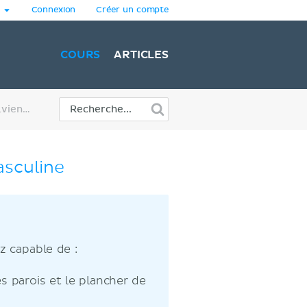
Connexion
Créer un compte
COURS
ARTICLES
Introduction à la cavité pelvienne masculine
asculine
z capable de :
es parois et le plancher de