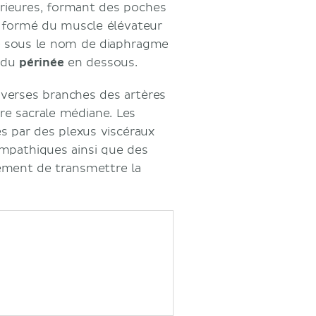
érieures, formant des poches
t formé du muscle élévateur
e sous le nom de diaphragme
s du
périnée
en dessous.
diverses branches des artères
tère sacrale médiane. Les
és par des plexus viscéraux
ympathiques ainsi que des
lement de transmettre la