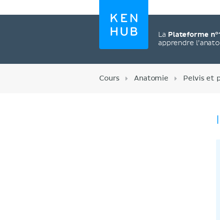
La
Plateforme n°
apprendre l’anat
Cours
Anatomie
Pelvis et 
Créez un compte
maintenant