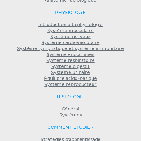
Anatomie radiologique
PHYSIOLOGIE
Introduction à la physiologie
Système musculaire
Système nerveux
Système cardiovasculaire
Système lymphatique et système immunitaire
Système endocrinien
Système respiratoire
Système digestif
Système urinaire
Équilibre acido-basique
Système reproducteur
HISTOLOGIE
Général
Systèmes
COMMENT ÉTUDIER
Stratégies d'apprentissage