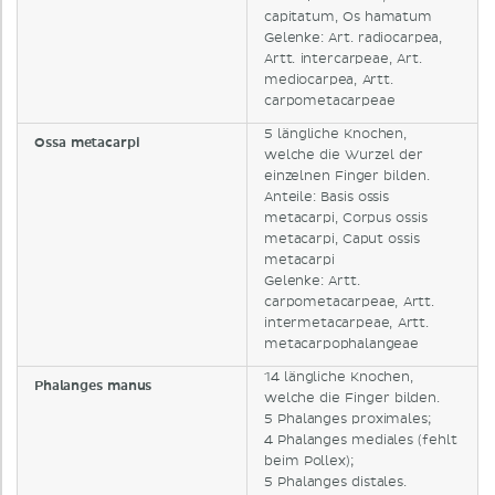
capitatum, Os hamatum
Gelenke: Art. radiocarpea,
Artt. intercarpeae, Art.
mediocarpea, Artt.
carpometacarpeae
5 längliche Knochen,
Ossa metacarpi
welche die Wurzel der
einzelnen Finger bilden.
Anteile: Basis ossis
metacarpi, Corpus ossis
metacarpi, Caput ossis
metacarpi
Gelenke: Artt.
carpometacarpeae, Artt.
intermetacarpeae, Artt.
metacarpophalangeae
14 längliche Knochen,
Phalanges manus
welche die Finger bilden.
5 Phalanges proximales;
4 Phalanges mediales (fehlt
beim Pollex);
5 Phalanges distales.