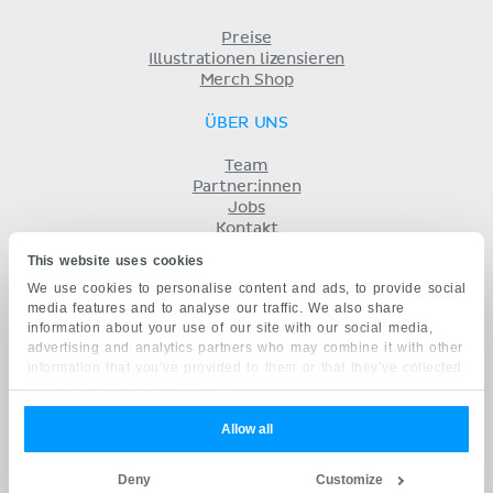
Preise
Illustrationen lizensieren
Merch Shop
ÜBER UNS
Team
Partner:innen
Jobs
Kontakt
Impressum
This website uses cookies
Geschäftsbedingungen
We use cookies to personalise content and ads, to provide social
Datenschutz
media features and to analyse our traffic. We also share
KENHUB AUF...
information about your use of our site with our social media,
advertising and analytics partners who may combine it with other
English
information that you’ve provided to them or that they’ve collected
Español
from your use of their services.
Português
Français
Allow all
русский
中文
Deny
Customize