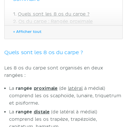
Quels sont les 8 os du carpe ?
Os du carpe : Rangée proximale
Scaphoid bone
+ Afficher tout
Os lunaire
Os du triquetrum
Os pisiforme
Quels sont les 8 os du carpe ?
Os du carpe : Rangée distale
Os trapèze
Les 8 os du carpe sont organisés en deux
Os trapézoïde
rangées :
Os capitatum
Os hamatum
La
rangée
proximale
(de
latéral
à médial)
Moyen mnémotechnique pour retenir
comprend les os scaphoïde, lunaire, triquetrum
les os du carpe
et pisiforme.
Fonction des os du carpe et articulation
La
rangée
distale
(de latéral à médial)
avec la main
comprend les os trapèze, trapézoïde,
Notes cliniques
capitatum, hamatum.