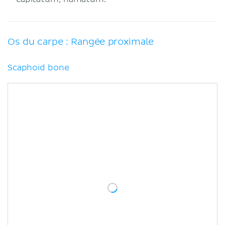
​​Fracture de l'os scaphoïde
Syndrome du canal carpien
Sources
Os du carpe : Rangée proximale
Scaphoid bone