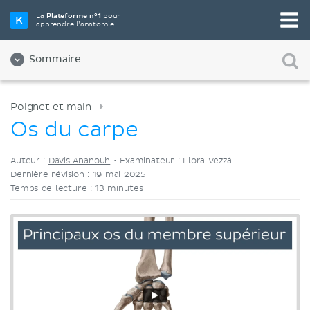
Choisissez votre outil d'étude préféré
La
Plateforme n°1
pour
apprendre l’anatomie
Vidéos
Quiz
Les deux
Sommaire
Poignet et main
Os du carpe
Auteur :
Davis Ananouh
•
Examinateur : Flora Vezzá
Dernière révision : 19 mai 2025
Temps de lecture : 13 minutes