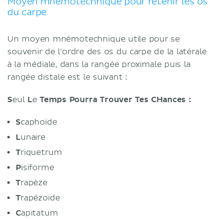
Moyen mnémotechnique pour retenir les os
du carpe
Un moyen mnémotechnique utile pour se
souvenir de l'ordre des os du carpe de la latérale
à la médiale, dans la rangée proximale puis la
rangée distale est le suivant :
S
eul
L
e
Temps
Pourra
T
rouver
T
es
CH
ances
:
S
caphoïde
L
unaire
T
riquetrum
P
isiforme
T
rapèze
T
rapézoïde
C
apitatum