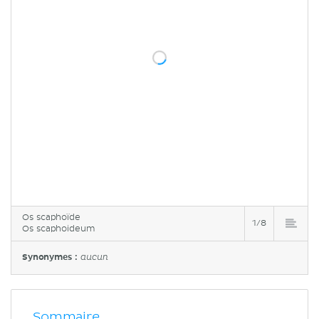
Os scaphoïde
1/8
Os scaphoideum
Synonymes :
aucun
Sommaire