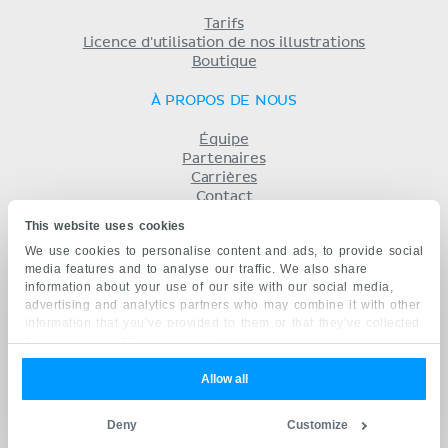
Tarifs
Licence d'utilisation de nos illustrations
Boutique
À PROPOS DE NOUS
Équipe
Partenaires
Carrières
Contact
Mentions légales
This website uses cookies
Conditions
We use cookies to personalise content and ads, to provide social
Politique de confidentialité
media features and to analyse our traffic. We also share
KENHUB EN...
information about your use of our site with our social media,
advertising and analytics partners who may combine it with other
English
information that you’ve provided to them or that they’ve collected
Deutsch
from your use of their services.
Español
Português
Allow all
русский
中文
Deny
Customize