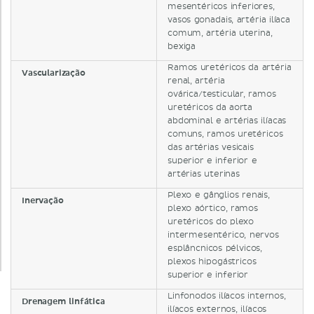
mesentéricos inferiores,
vasos gonadais, artéria ilíaca
comum, artéria uterina,
bexiga
Ramos uretéricos da artéria
Vascularização
renal, artéria
ovárica/testicular, ramos
uretéricos da aorta
abdominal e artérias ilíacas
comuns, ramos uretéricos
das artérias vesicais
superior e inferior e
artérias uterinas
Plexo e gânglios renais,
Inervação
plexo aórtico, ramos
uretéricos do plexo
intermesentérico, nervos
esplâncnicos pélvicos,
plexos hipogástricos
superior e inferior
Linfonodos ilíacos internos,
Drenagem linfática
ilíacos externos, ilíacos