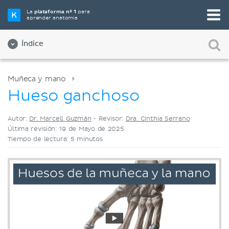
Elige tu herramienta de estudio favorita
La
plataforma nº 1
para
aprender anatomía
Videos
Cuestionarios
Ambos
Índice
Muñeca y mano
Hueso ganchoso
Autor:
Dr. Marcell Guzmán
•
Revisor:
Dra. Cinthia Serrano
Última revisión: 19 de Mayo de 2025
Tiempo de lectura: 5 minutos