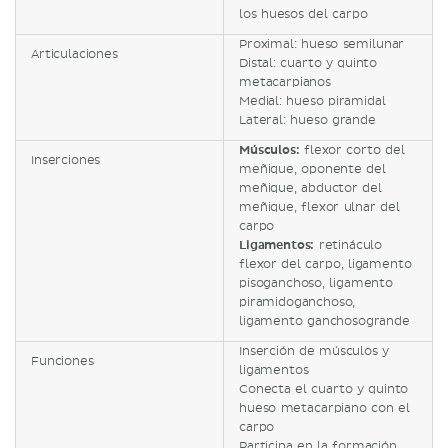
los huesos del carpo
Proximal: hueso semilunar
Articulaciones
Distal: cuarto y quinto
metacarpianos
Medial: hueso piramidal
Lateral: hueso grande
Músculos:
flexor corto del
Inserciones
meñique, oponente del
meñique, abductor del
meñique, flexor ulnar del
carpo
Ligamentos:
retináculo
flexor del carpo, ligamento
pisoganchoso, ligamento
piramidoganchoso,
ligamento ganchosogrande
Inserción de músculos y
Funciones
ligamentos
Conecta el cuarto y quinto
hueso metacarpiano con el
carpo
Participa en la formación