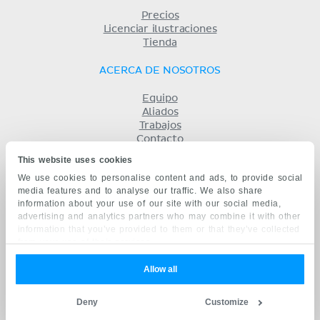
Precios
Licenciar ilustraciones
Tienda
ACERCA DE NOSOTROS
Equipo
Aliados
Trabajos
Contacto
Compañía
This website uses cookies
Términos y condiciones
We use cookies to personalise content and ads, to provide social
Privacidad
media features and to analyse our traffic. We also share
KENHUB EN...
information about your use of our site with our social media,
advertising and analytics partners who may combine it with other
English
information that you’ve provided to them or that they’ve collected
Deutsch
from your use of their services.
Português
Français
Allow all
русский
中文
Deny
Customize