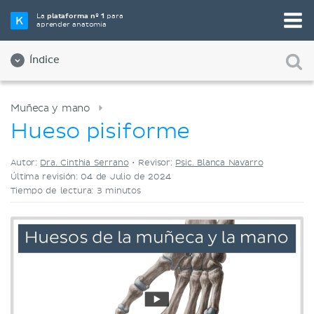
Elige tu herramienta de estudio favorita
La
plataforma nº 1
para
aprender anatomía
Videos
Cuestionarios
Ambos
Índice
Muñeca y mano
Hueso pisiforme
Autor:
Dra. Cinthia Serrano
•
Revisor:
Psic. Blanca Navarro
Última revisión: 04 de Julio de 2024
Tiempo de lectura: 3 minutos