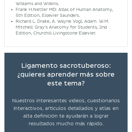
Williams and Wilkins.
Frank H.Netter MD: Atlas of Human Anatomy,
5th Edition, Elsevier Saunders.
Richard L. Drake, A. Wayne Vogl, Adam. W.M.
Mitchell: Gray’s Anatomy for Students, 2nd
Edition, Churchill Livingstone Elsevier.
Ligamento sacrotuberoso:
¿quieres aprender más sobre
este tema?
Nuestros interesantes videos, cuestionarios
interactivos, artículos detallados y atlas en
alta definición te ayudarán a lograr
resultados mucho más rápido.