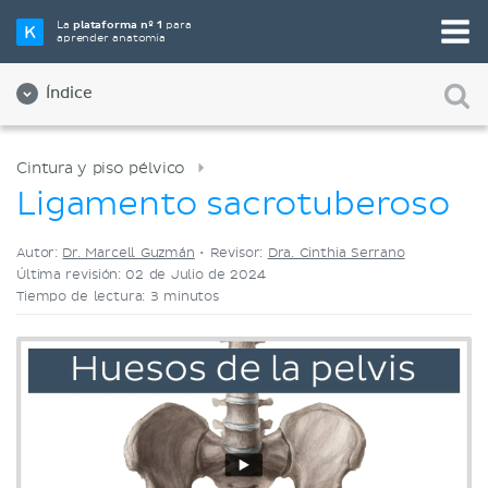
Elige tu herramienta de estudio favorita
La
plataforma nº 1
para
aprender anatomía
Videos
Cuestionarios
Ambos
Índice
Cintura y piso pélvico
Ligamento sacrotuberoso
Autor:
Dr. Marcell Guzmán
•
Revisor:
Dra. Cinthia Serrano
Última revisión: 02 de Julio de 2024
Tiempo de lectura: 3 minutos