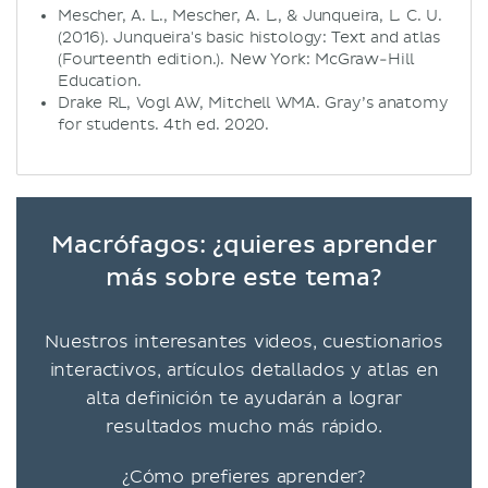
Mescher, A. L., Mescher, A. L., & Junqueira, L. C. U.
(2016). Junqueira's basic histology: Text and atlas
(Fourteenth edition.). New York: McGraw-Hill
Education.
Drake RL, Vogl AW, Mitchell WMA. Gray’s anatomy
for students. 4th ed. 2020.
Macrófagos: ¿quieres aprender
más sobre este tema?
Nuestros interesantes videos, cuestionarios
interactivos, artículos detallados y atlas en
alta definición te ayudarán a lograr
resultados mucho más rápido.
¿Cómo prefieres aprender?