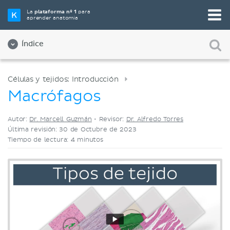
Elige tu herramienta de estudio favorita
La
plataforma nº 1
para
aprender anatomía
Videos
Cuestionarios
Ambos
Índice
Células y tejidos: Introducción
Macrófagos
Autor:
Dr. Marcell Guzmán
•
Revisor:
Dr. Alfredo Torres
Última revisión: 30 de Octubre de 2023
Tiempo de lectura: 4 minutos