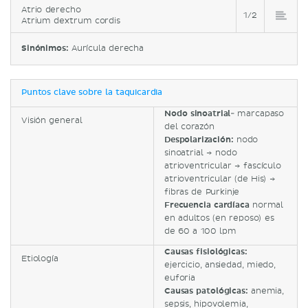
Atrio derecho
1/2
Atrium dextrum cordis
Sinónimos:
Aurícula derecha
Puntos clave sobre la taquicardia
Nodo sinoatrial
- marcapaso
Visión general
del corazón
Despolarización:
nodo
sinoatrial → nodo
atrioventricular → fascículo
atrioventricular (de His) →
fibras de Purkinje
Frecuencia cardíaca
normal
en adultos (en reposo) es
de 60 a 100 lpm
Causas fisiológicas:
Etiología
ejercicio, ansiedad, miedo,
euforia
Causas patológicas:
anemia,
sepsis, hipovolemia,