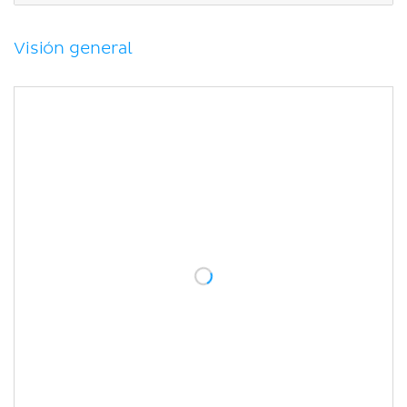
Causas farmacológicas
Tipos de Taquicardia
Visión general
Taquicardia sinusal
Taquicardia Supraventricular
Taquicardia Ventricular
Flutter y fibrilación atrial
Bibliografía