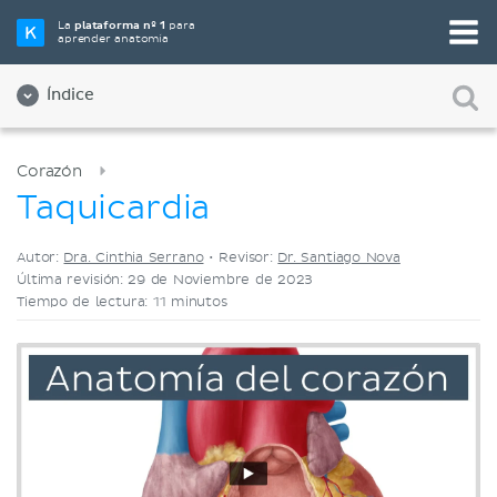
Elige tu herramienta de estudio favorita
La
plataforma nº 1
para
aprender anatomía
Videos
Cuestionarios
Ambos
Índice
Corazón
Taquicardia
Autor:
Dra. Cinthia Serrano
•
Revisor:
Dr. Santiago Nova
Última revisión: 29 de Noviembre de 2023
Tiempo de lectura: 11 minutos