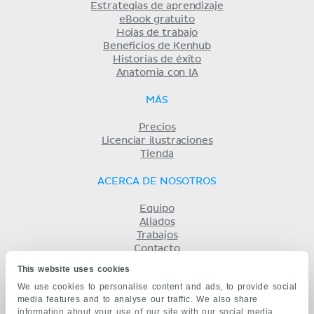
Estrategias de aprendizaje
eBook gratuito
Hojas de trabajo
Beneficios de Kenhub
Historias de éxito
Anatomia con IA
MÁS
Precios
Licenciar ilustraciones
Tienda
ACERCA DE NOSOTROS
Equipo
Aliados
Trabajos
Contacto
Compañía
This website uses cookies
Términos y condiciones
We use cookies to personalise content and ads, to provide social
Privacidad
media features and to analyse our traffic. We also share
KENHUB EN...
information about your use of our site with our social media,