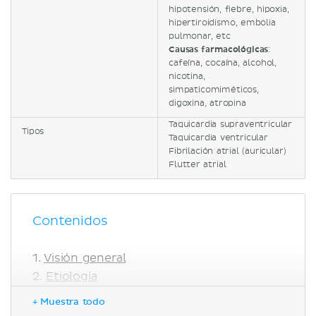
hipotensión, fiebre, hipoxia,
hipertiroidismo, embolia
pulmonar, etc
Causas farmacológicas
:
cafeína, cocaína, alcohol,
nicotina,
simpaticomiméticos,
digoxina, atropina
Taquicardia supraventricular
Tipos
Taquicardia ventricular
Fibrilación atrial (auricular)
Flutter atrial
Contenidos
Visión general
Etiología
Causas fisiológicas
+ Muestra todo
Causas patológicas