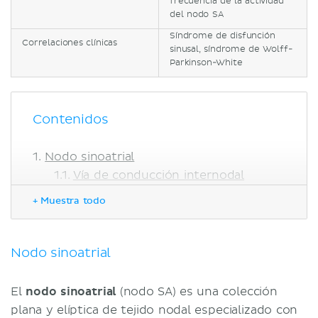
frecuencia de la actividad
del nodo SA
Síndrome de disfunción
Correlaciones clínicas
sinusal, síndrome de Wolff-
Parkinson-White
Contenidos
Nodo sinoatrial
Vía de conducción internodal
Vía de conducción interatrial
+ Muestra todo
Nodo atrioventricular
Fascículo atrioventricular (de His)
Ramos derecho e izquierdo del
Nodo sinoatrial
fascículo atrioventricular
Ramos subendocárdicos (de
El
nodo sinoatrial
(nodo SA) es una colección
Purkinje)
plana y elíptica de tejido nodal especializado con