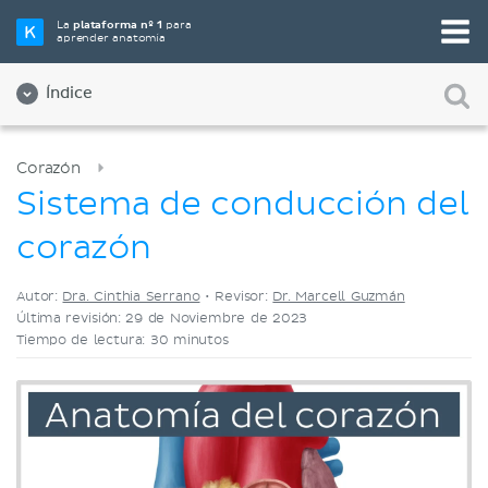
Elige tu herramienta de estudio favorita
La
plataforma nº 1
para
aprender anatomía
Videos
Cuestionarios
Ambos
Índice
Corazón
Sistema de conducción del
corazón
Autor:
Dra. Cinthia Serrano
•
Revisor:
Dr. Marcell Guzmán
Última revisión: 29 de Noviembre de 2023
Tiempo de lectura: 30 minutos