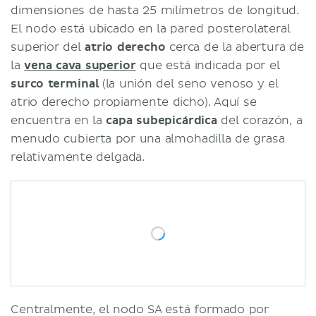
Fisiología
dimensiones de hasta 25 milímetros de longitud.
Nodo sinoatrial
El nodo está ubicado en la pared posterolateral
Nodo atrioventricular
superior del
atrio derecho
cerca de la abertura de
Generación y conducción de
la
vena cava superior
que está indicada por el
impulsos
surco terminal
(la unión del seno venoso y el
Regulación autónoma
atrio derecho propiamente dicho). Aquí se
Correlaciones clínicas
encuentra en la
capa subepicárdica
del corazón, a
Síndrome de disfunción sinusal
menudo cubierta por una almohadilla de grasa
Síndrome de Wolf-Parkinson-
relativamente delgada.
White
Bibliografía
Centralmente, el nodo SA está formado por