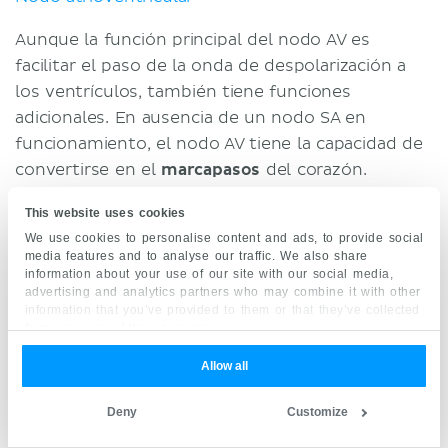
Aunque la función principal del nodo AV es
facilitar el paso de la onda de despolarización a
los ventrículos, también tiene funciones
adicionales. En ausencia de un nodo SA en
funcionamiento, el nodo AV tiene la capacidad de
convertirse en el
marcapasos
del corazón.
Recuerda que también tiene células P que son
This website uses cookies
capaces de establecer un ritmo (aunque más
We use cookies to personalise content and ads, to provide social
lento) (
40 a 60 latidos por minuto
).
media features and to analyse our traffic. We also share
information about your use of our site with our social media,
El nodo AV también es responsable de
ralentizar
advertising and analytics partners who may combine it with other
information that you’ve provided to them or that they’ve collected
el paso del impulso eléctrico
que viaja a los
from your use of their services.
ventrículos. Este importante fenómeno permite
Allow all
que los ventrículos tengan más tiempo para
permanecer inactivos y llenarse de sangre
Deny
Customize
proveniente de los atrios que se contraen. Pero,