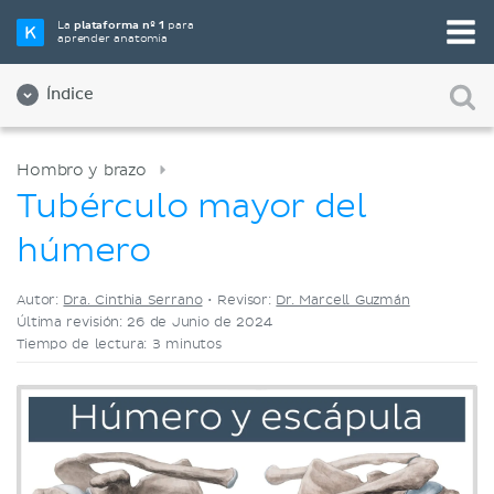
Elige tu herramienta de estudio favorita
La
plataforma nº 1
para
aprender anatomía
Videos
Cuestionarios
Ambos
Índice
Hombro y brazo
Tubérculo mayor del
húmero
Autor:
Dra. Cinthia Serrano
•
Revisor:
Dr. Marcell Guzmán
Última revisión: 26 de Junio de 2024
Tiempo de lectura: 3 minutos