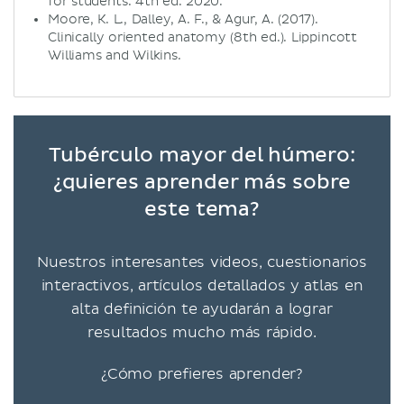
for students. 4th ed. 2020.
Moore, K. L., Dalley, A. F., & Agur, A. (2017).
Clinically oriented anatomy (8th ed.). Lippincott
Williams and Wilkins.
Tubérculo mayor del húmero:
¿quieres aprender más sobre
este tema?
Nuestros interesantes videos, cuestionarios
interactivos, artículos detallados y atlas en
alta definición te ayudarán a lograr
resultados mucho más rápido.
¿Cómo prefieres aprender?