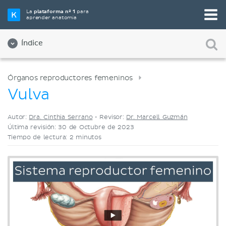
Elige tu herramienta de estudio favorita
La
plataforma nº 1
para
aprender anatomía
Videos
Cuestionarios
Ambos
Índice
Órganos reproductores femeninos
Vulva
Autor:
Dra. Cinthia Serrano
•
Revisor:
Dr. Marcell Guzmán
Última revisión: 30 de Octubre de 2023
Tiempo de lectura: 2 minutos