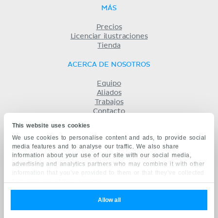
MÁS
Precios
Licenciar ilustraciones
Tienda
ACERCA DE NOSOTROS
Equipo
Aliados
Trabajos
Contacto
Compañía
This website uses cookies
Términos y condiciones
We use cookies to personalise content and ads, to provide social
Privacidad
media features and to analyse our traffic. We also share
KENHUB EN...
information about your use of our site with our social media,
advertising and analytics partners who may combine it with other
English
information that you’ve provided to them or that they’ve collected
Deutsch
from your use of their services.
Português
Français
Allow all
русский
中文