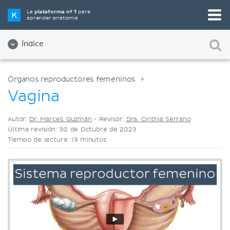
Elige tu herramienta de estudio favorita
La
plataforma nº 1
para
aprender anatomía
Videos
Cuestionarios
Ambos
Índice
Órganos reproductores femeninos
Vagina
Autor:
Dr. Marcell Guzmán
•
Revisor:
Dra. Cinthia Serrano
Última revisión: 30 de Octubre de 2023
Tiempo de lectura: 13 minutos