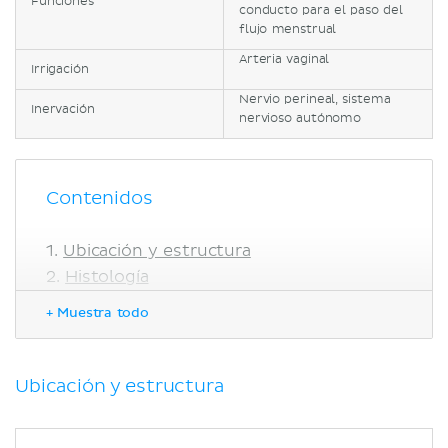
Funciones
conducto para el paso del
flujo menstrual
Arteria vaginal
Irrigación
Nervio perineal, sistema
Inervación
nervioso autónomo
Contenidos
Ubicación y estructura
Histología
Flora
+ Muestra todo
Irrigación e inervación
Correlaciones clínicas
Vaginitis
Ubicación y estructura
Enfermedades de transmisión
sexual